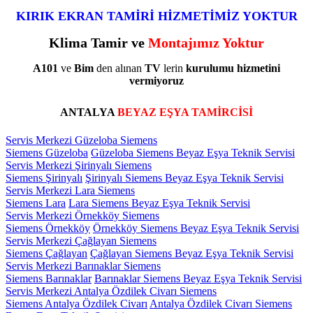
KIRIK EKRAN TAMİRİ HİZMETİMİZ YOKTUR
Klima Tamir ve
Montajımız Yoktur
A101
ve
Bim
den alınan
TV
lerin
kurulumu
hizmetini
vermiyoruz
ANTALYA
BEYAZ EŞYA TAMİRCİSİ
Servis Merkezi Güzeloba Siemens
Siemens Güzeloba
Güzeloba Siemens Beyaz Eşya Teknik Servisi
Servis Merkezi Şirinyalı Siemens
Siemens Şirinyalı
Şirinyalı Siemens Beyaz Eşya Teknik Servisi
Servis Merkezi Lara Siemens
Siemens Lara
Lara Siemens Beyaz Eşya Teknik Servisi
Servis Merkezi Örnekköy Siemens
Siemens Örnekköy
Örnekköy Siemens Beyaz Eşya Teknik Servisi
Servis Merkezi Çağlayan Siemens
Siemens Çağlayan
Çağlayan Siemens Beyaz Eşya Teknik Servisi
Servis Merkezi Barınaklar Siemens
Siemens Barınaklar
Barınaklar Siemens Beyaz Eşya Teknik Servisi
Servis Merkezi Antalya Özdilek Civarı Siemens
Siemens Antalya Özdilek Civarı
Antalya Özdilek Civarı Siemens