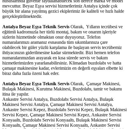
hususlarında güvenle faydalanabilecek son derece marka ve model
mevcuttur. Beyaz Eşya servisi hizmetlerimiz Antalya içinde çok
büyük bir alana yayılmış gezici ekiplerimiz ile kaliteli ve hızlı halde
gerçekleştirilmektedir.
Antalya Beyaz Eşya Teknik Servis
Olarak, Yılların tecrübesi ve
eğitimli kadromuzla her türlü montaj, bakım ve onarım işleriyle
sizlerin hizmetinde olmaktan onur duyuyoruz. Telefon
numaralarımızı aramanız esnasında tüm sıkıntılarınıza çare
olabilecek bir güler yüzlü karşılama ile başlayan servis tecrübemiz
ihtiyacınızın giderilmesine kadar sürmektedir. Bizi hemen telefon
numaralarımızdan arayarak en kısa sürede servis ve bakım
hizmetlerimizden yararlanabilirsiniz. Klimadan buzdolabı ve hatta
çamaşır makinesine kadar, evlerimizin en değerli eşyaları elbette ki
biraz daha fazla özeni hak eder.
Antalya Beyaz Eşya Teknik Servis
Olarak, Çamaşır Makinesi,
Bulaşık Makinesi, Kurutma Makinesi, Buzdolabı, tamir ve bakımı
itina ile yapılır.
Ankastre Servisi Antalya, Buzdolabı Servisi Antalya, Bulaşık
Makinesi Servisi Antalya, Çamaşır Makinesi Servisi Antalya,
Ankastre Servisi Kepez, Buzdolabı Servisi Kepez, Bulaşık Makinesi
Servisi Kepez, Çamaşır Makinesi Servisi Kepez, Ankastre Servisi
Konyaaltı, Buzdolabı Servisi Konyaaltı, Bulaşık Makinesi Servisi
Konyaaltı, Çamaşır Makinesi Servisi Konyaaltı, Ankastre Servisi