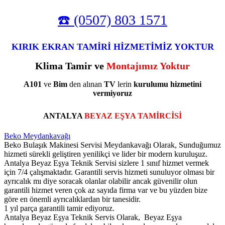
☎️ (0507) 803 1571
KIRIK EKRAN TAMİRİ HİZMETİMİZ YOKTUR
Klima Tamir ve
Montajımız Yoktur
A101
ve
Bim
den alınan
TV
lerin
kurulumu
hizmetini
vermiyoruz
ANTALYA
BEYAZ EŞYA TAMİRCİSİ
Beko Meydankavağı
Beko Bulaşık Makinesi Servisi Meydankavağı Olarak, Sunduğumuz
hizmeti sürekli geliştiren yenilikçi ve lider bir modern kuruluşuz.
Antalya Beyaz Eşya Teknik Servisi sizlere 1 sınıf hizmet vermek
için 7/4 çalışmaktadır. Garantili servis hizmeti sunuluyor olması bir
ayrıcalık mı diye soracak olanlar olabilir ancak güvenilir olun
garantili hizmet veren çok az sayıda firma var ve bu yüzden bize
göre en önemli ayrıcalıklardan bir tanesidir.
1 yıl parça garantili tamir ediyoruz.
Antalya Beyaz Eşya Teknik Servis Olarak, Beyaz Eşya