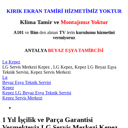
KIRIK EKRAN TAMİRİ HİZMETİMİZ YOKTUR
Klima Tamir ve
Montajımız Yoktur
A101
ve
Bim
den alınan
TV
lerin
kurulumu
hizmetini
vermiyoruz
ANTALYA
BEYAZ EŞYA TAMİRCİSİ
Lg Kepez
LG Servis Merkezi Kepez , LG Kepez, Kepez LG Beyaz Eşya
Teknik Servisi, Kepez Servis Merkezi
Lg
Beyaz Eşya Teknik Servisi
Kepez
Kepez LG Beyaz Eşya Teknik Servisi
Kepez Servis Merkezi
1 Yıl İşçilik ve Parça Garantisi
Vermekteyiz LG Servis Merkezi Kepez