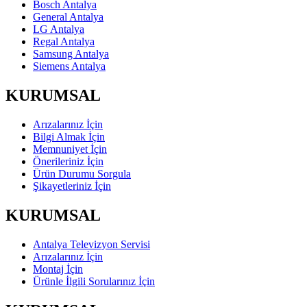
Bosch Antalya
General Antalya
LG Antalya
Regal Antalya
Samsung Antalya
Siemens Antalya
KURUMSAL
Arızalarınız İçin
Bilgi Almak İçin
Memnuniyet İçin
Önerileriniz İçin
Ürün Durumu Sorgula
Şikayetleriniz İçin
KURUMSAL
Antalya Televizyon Servisi
Arızalarınız İçin
Montaj İçin
Ürünle İlgili Sorularınız İçin