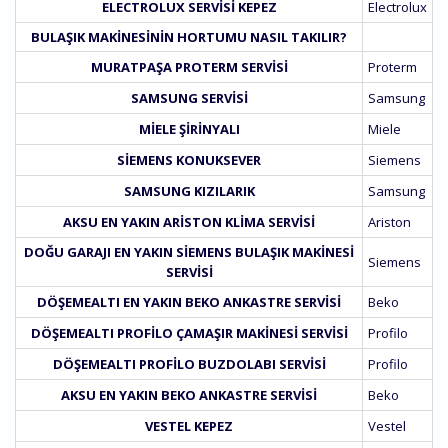
ELECTROLUX SERVISI KEPEZ
Electrolux
BULAŞIK MAKINESININ HORTUMU NASIL TAKILIR?
MURATPAŞA PROTERM SERVISI
Proterm
SAMSUNG SERVISI
Samsung
MIELE ŞIRINYALI
Miele
SIEMENS KONUKSEVER
Siemens
SAMSUNG KIZILARIK
Samsung
AKSU EN YAKIN ARISTON KLIMA SERVISI
Ariston
DOĞU GARAJI EN YAKIN SIEMENS BULAŞIK MAKINESI
Siemens
SERVISI
DÖŞEMEALTI EN YAKIN BEKO ANKASTRE SERVISI
Beko
DÖŞEMEALTI PROFILO ÇAMAŞIR MAKINESI SERVISI
Profilo
DÖŞEMEALTI PROFILO BUZDOLABI SERVISI
Profilo
AKSU EN YAKIN BEKO ANKASTRE SERVISI
Beko
VESTEL KEPEZ
Vestel