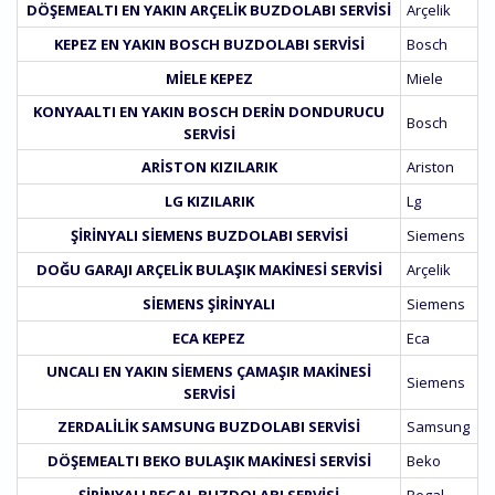
DÖŞEMEALTI EN YAKIN ARÇELIK BUZDOLABI SERVISI
Arçelik
KEPEZ EN YAKIN BOSCH BUZDOLABI SERVISI
Bosch
MIELE KEPEZ
Miele
KONYAALTI EN YAKIN BOSCH DERIN DONDURUCU
Bosch
SERVISI
ARISTON KIZILARIK
Ariston
LG KIZILARIK
Lg
ŞIRINYALI SIEMENS BUZDOLABI SERVISI
Siemens
DOĞU GARAJI ARÇELIK BULAŞIK MAKINESI SERVISI
Arçelik
SIEMENS ŞIRINYALI
Siemens
ECA KEPEZ
Eca
UNCALI EN YAKIN SIEMENS ÇAMAŞIR MAKINESI
Siemens
SERVISI
ZERDALILIK SAMSUNG BUZDOLABI SERVISI
Samsung
DÖŞEMEALTI BEKO BULAŞIK MAKINESI SERVISI
Beko