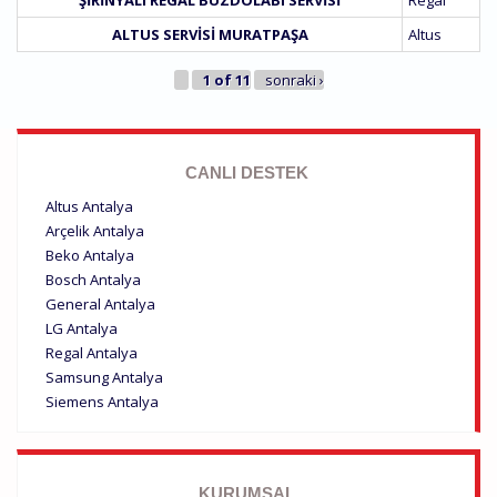
ŞIRINYALI REGAL BUZDOLABI SERVISI
Regal
ALTUS SERVISI MURATPAŞA
Altus
1 of 11
sonraki ›
CANLI DESTEK
Altus Antalya
Arçelik Antalya
Beko Antalya
Bosch Antalya
General Antalya
LG Antalya
Regal Antalya
Samsung Antalya
Siemens Antalya
KURUMSAL