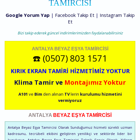
TAMIRCISI
Google Yorum Yap
|
Facebook Takip Et
|
Instagram Takip
Et
Bizi takip ederek güncel indirimlerimizden faydalanabilirsiniz
ANTALYA BEYAZ EŞYA TAMIRCISI
☎️ (0507) 803 1571
KIRIK EKRAN TAMİRİ HİZMETİMİZ YOKTUR
Klima Tamir ve
Montajımız Yoktur
A101
ve
Bim
den alınan
TV
lerin
kurulumu
hizmetini
vermiyoruz
ANTALYA
BEYAZ EŞYA TAMİRCİSİ
Antalya Beyaz Eşya Tamircisi Olarak Sunduğumuz hizmeti sürekli uzman
kadrosunu, tecrübeli ekibini geliştiren yenilikçi ve sektörde lider bir
kuruluşuz. Antalya Beyaz Eşya Tamircisi Teknik Servis Olarak, Yılların