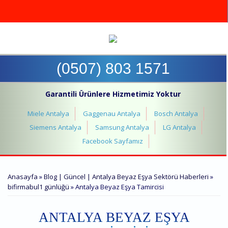
Ana içeriğe atla
(0507) 803 1571
Garantili Ürünlere Hizmetimiz Yoktur
Miele Antalya
Gaggenau Antalya
Bosch Antalya
Siemens Antalya
Samsung Antalya
LG Antalya
Facebook Sayfamız
BURADASINIZ
Anasayfa
»
Blog | Güncel | Antalya Beyaz Eşya Sektörü Haberleri
»
bifirmabul1 günlüğü
» Antalya Beyaz Eşya Tamircisi
ANTALYA BEYAZ EŞYA