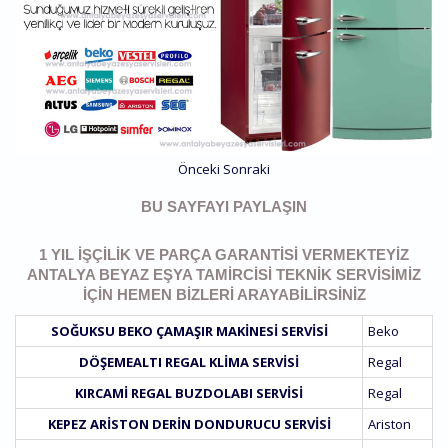
Önceki
Sonraki
BU SAYFAYI PAYLAŞIN
1 YIL İŞÇILIK VE PARÇA GARANTISI VERMEKTEYIZ
ANTALYA BEYAZ EŞYA TAMIRCISI TEKNIK SERVISIMIZ
IÇIN HEMEN BIZLERI ARAYABILIRSINIZ
SOĞUKSU BEKO ÇAMAŞIR MAKINESI SERVISI
Beko
DÖŞEMEALTI REGAL KLIMA SERVISI
Regal
KIRCAMI REGAL BUZDOLABI SERVISI
Regal
KEPEZ ARISTON DERIN DONDURUCU SERVISI
Ariston