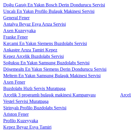
Doğu Garajı En Yakın Bosch Derin Dondurucu Servisi
Uncalı En Yakın Profilo Bulaşık Makinesi Servisi
General Fener
Antalya Beyaz Eşya Arıza Servisi
Axen Kuzeyyaka
Franke Fener
Kırcami En Yakın Siemens Buzdolabı Servisi
Ankastre Arıza Tamiri Kepez
Kepez Arçelik Buzdolabı Servisi
Soğuksu En Yakın Samsung Buzdolabı Servisi
Döşemealtı En Yakın Siemens Derin Dondurucu Servisi
Meltem En Yakın Samsung Bulaşık Makinesi Servisi
Axen Fener
Buzdolabı Hızlı Servis Muratpaşa
Arçelik 3 programlı bulaşık makinesi Kampanyası
Arçel
Vestel Servisi Muratpaşa
Şirinyalı Profilo Buzdolabı Servisi
Ariston Fener
Profilo Kuzeyyaka
Kepez Beyaz Eşya Tamiri