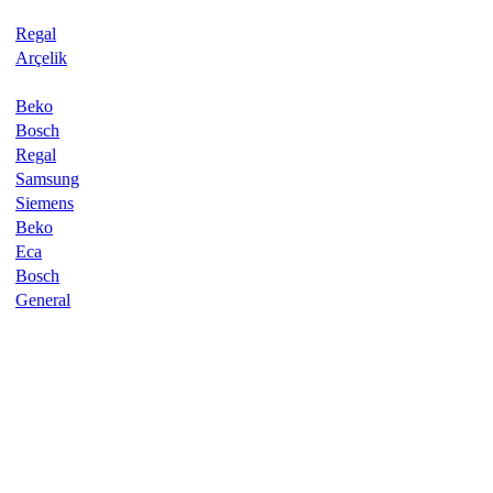
Regal
Arçelik
Beko
Bosch
Regal
Samsung
Siemens
Beko
Eca
Bosch
General