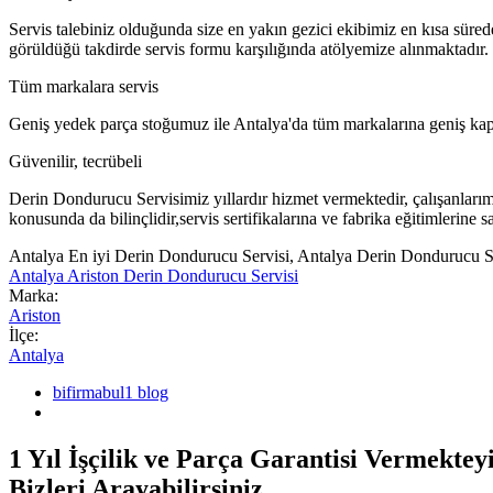
Servis talebiniz olduğunda size en yakın gezici ekibimiz en kısa süre
görüldüğü takdirde servis formu karşılığında atölyemize alınmaktadır.
Tüm markalara servis
Geniş yedek parça stoğumuz ile Antalya'da tüm markalarına geniş kap
Güvenilir, tecrübeli
Derin Dondurucu Servisimiz yıllardır hizmet vermektedir, çalışanlarımız
konusunda da bilinçlidir,servis sertifikalarına ve fabrika eğitimlerine sa
Antalya En iyi Derin Dondurucu Servisi, Antalya Derin Dondurucu S
Antalya Ariston Derin Dondurucu Servisi
Marka:
Ariston
İlçe:
Antalya
bifirmabul1 blog
1 Yıl İşçilik ve Parça Garantisi Vermekte
Bizleri Arayabilirsiniz