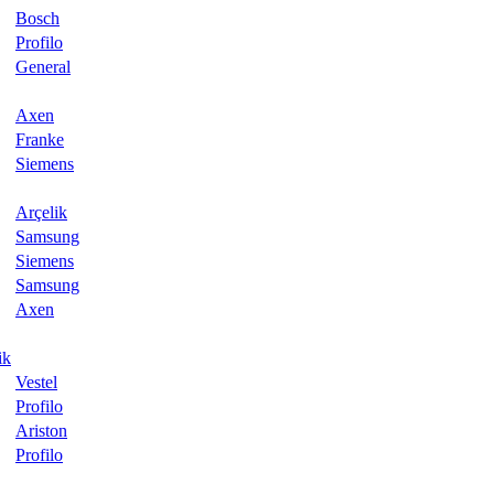
Bosch
Profilo
General
Axen
Franke
Siemens
Arçelik
Samsung
Siemens
Samsung
Axen
ik
Vestel
Profilo
Ariston
Profilo