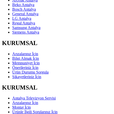
Arçelik Antalya
Beko Antalya
Bosch Antalya
General Antalya
LG Antalya
Regal Antalya
Samsung Antalya
Siemens Antalya
KURUMSAL
Arızalarınız İçin
Bilgi Almak İçin
Memnuniyet İçin
Önerileriniz İçin
Ürün Durumu Sorgula
Şikayetleriniz İçin
KURUMSAL
Antalya Televizyon Servisi
Arızalarınız İçin
Montaj İçin
Ürünle İlgili Sorularınız İçin