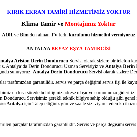
KIRIK EKRAN TAMİRİ HİZMETİMİZ YOKTUR
Klima Tamir ve
Montajımız Yoktur
A101
ve
Bim
den alınan
TV
lerin
kurulumu
hizmetini
vermiyoruz
ANTALYA
BEYAZ EŞYA TAMİRCİSİ
ntalya Ariston Derin Dondurucu
Servisi olarak sizlere bir telefon 
siniz. Antalya’da Derin Dondurucu Uzman Servisiyiz ve
Antalya Derin
ığında sunuyoruz.
Antalya Derin Dondurucu
Servisi olarak sizlere De
alar tarafımızdan garantilidir. servis ve parça değişimi servis fişi ile ka
ibimiz en kısa sürede belirttiğiniz adrese ulaşır ve sorununuzu gideriri
erin Dondurucu Servisimiz gerekli teknik bilgiye sahip olduğu gibi genel 
isi Antalya
için Talep ettiğiniz gün ve saatte sizi ziyaret ederek cihaz
tirilen parçalar tarafımızdan garantilidir. Servis ve parça değişimi servis