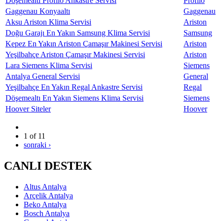
Döşemealtı Profilo Ankastre Servisi
Profilo
Gaggenau Konyaaltı
Gaggenau
Aksu Ariston Klima Servisi
Ariston
Doğu Garajı En Yakın Samsung Klima Servisi
Samsung
Kepez En Yakın Ariston Çamaşır Makinesi Servisi
Ariston
Yeşilbahçe Ariston Çamaşır Makinesi Servisi
Ariston
Lara Siemens Klima Servisi
Siemens
Antalya General Servisi
General
Yeşilbahçe En Yakın Regal Ankastre Servisi
Regal
Döşemealtı En Yakın Siemens Klima Servisi
Siemens
Hoover Siteler
Hoover
1 of 11
sonraki ›
CANLI DESTEK
Altus Antalya
Arçelik Antalya
Beko Antalya
Bosch Antalya