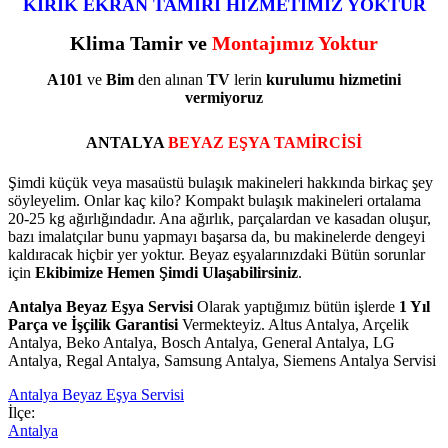
KIRIK EKRAN TAMİRİ HİZMETİMİZ YOKTUR
Klima Tamir ve
Montajımız Yoktur
A101
ve
Bim
den alınan
TV
lerin
kurulumu
hizmetini
vermiyoruz
ANTALYA
BEYAZ EŞYA TAMİRCİSİ
Şimdi küçük veya masaüstü bulaşık makineleri hakkında birkaç şey
söyleyelim. Onlar kaç kilo? Kompakt bulaşık makineleri ortalama
20-25 kg ağırlığındadır. Ana ağırlık, parçalardan ve kasadan oluşur,
bazı imalatçılar bunu yapmayı başarsa da, bu makinelerde dengeyi
kaldıracak hiçbir yer yoktur. Beyaz eşyalarınızdaki Bütün sorunlar
için
Ekibimize Hemen Şimdi Ulaşabilirsiniz
.
Antalya Beyaz Eşya Servisi
Olarak yaptığımız bütün işlerde
1 Yıl
Parça ve İşçilik Garantisi
Vermekteyiz. Altus Antalya, Arçelik
Antalya, Beko Antalya, Bosch Antalya, General Antalya, LG
Antalya, Regal Antalya, Samsung Antalya, Siemens Antalya Servisi
Antalya Beyaz Eşya Servisi
İlçe:
Antalya