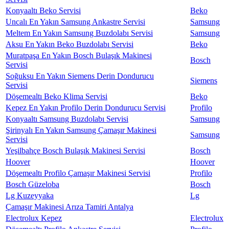
Konyaaltı Beko Servisi
Beko
Uncalı En Yakın Samsung Ankastre Servisi
Samsung
Meltem En Yakın Samsung Buzdolabı Servisi
Samsung
Aksu En Yakın Beko Buzdolabı Servisi
Beko
Muratpaşa En Yakın Bosch Bulaşık Makinesi
Bosch
Servisi
Soğuksu En Yakın Siemens Derin Dondurucu
Siemens
Servisi
Döşemealtı Beko Klima Servisi
Beko
Kepez En Yakın Profilo Derin Dondurucu Servisi
Profilo
Konyaaltı Samsung Buzdolabı Servisi
Samsung
Şirinyalı En Yakın Samsung Çamaşır Makinesi
Samsung
Servisi
Yeşilbahçe Bosch Bulaşık Makinesi Servisi
Bosch
Hoover
Hoover
Döşemealtı Profilo Çamaşır Makinesi Servisi
Profilo
Bosch Güzeloba
Bosch
Lg Kuzeyyaka
Lg
Çamaşır Makinesi Arıza Tamiri Antalya
Electrolux Kepez
Electrolux