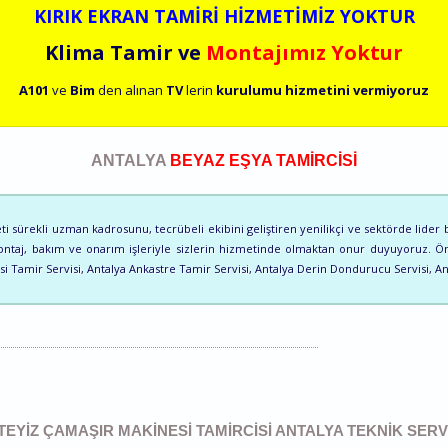
KIRIK EKRAN TAMİRİ HİZMETİMİZ YOKTUR
Klima Tamir ve
Montajımız Yoktur
A101
ve
Bim
den alınan
TV
lerin
kurulumu
hizmetini
vermiyoruz
ANTALYA
BEYAZ EŞYA TAMİRCİSİ
sürekli uzman kadrosunu, tecrübeli ekibini geliştiren yenilikçi ve sektörde lider b
 montaj, bakım ve onarım işleriyle sizlerin hizmetinde olmaktan onur duyuyoruz. Ö
esi Tamir Servisi, Antalya Ankastre Tamir Servisi, Antalya Derin Dondurucu Servisi, A
TEYIZ ÇAMAŞIR MAKINESI TAMIRCISI ANTALYA TEKNIK SERVI