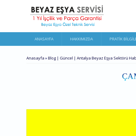
Ana içeriğe atla
ANASAYFA
HAKKIMIZDA
PRATIK BILGIL
BURADASINIZ
Anasayfa
»
Blog | Güncel | Antalya Beyaz Eşya Sektörü Hab
ÇA