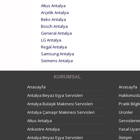
Altus Antalya
Arçelik Antalya
Beko Antalya
Bosch Antalya
General Antalya
LG Antalya
Regal Antalya
Samsung Antalya
Siemens Antalya
KURUMSAL
Anasayfa
Anasayfa
Antalya Beyaz Eşya Servisleri
Hakkımızd
Antalya Bulaşık Makinesi Servisleri
Pratik Bilgil
Antalya Çamaşır Makinesi Servisleri
Ürünler
Altus Antalya
Servislerim
Ankastre Antalya
Yasal Uyarı
Antalya Beyaz Eşya Servisleri
İletişim