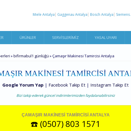
Miele Antalya
Gaggenau Antalya
Bosch Antalya
Siemens 
ER
ÜRÜNLER
SERVISLERIMIZ
YASAL UYARI
erleri
»
bifirmabul1 günlüğü
» Çamaşır Makinesi Tamircisi Antalya
MAŞIR MAKINESI TAMIRCISI ANTA
Google Yorum Yap
|
Facebook Takip Et
|
Instagram Takip Et
Bizi takip ederek güncel indirimlerimizden faydalanabilirsiniz
ÇAMAŞIR MAKINESI TAMIRCISI ANTALYA
☎️ (0507) 803 1571