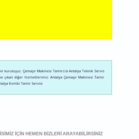
ir kuruluşuz. Çamaşır Makinesi Tamircisi Antalya Teknik Servis
ne çıkan diğer hizmetlerimiz: Antalya Çamaşır Makinesi Tamir
ntalya Kombi Tamir Servisi
SIMIZ IÇIN HEMEN BIZLERI ARAYABILIRSINIZ