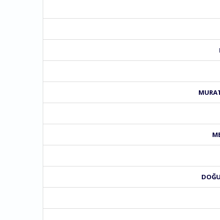
MURATP
ME
DOĞU 