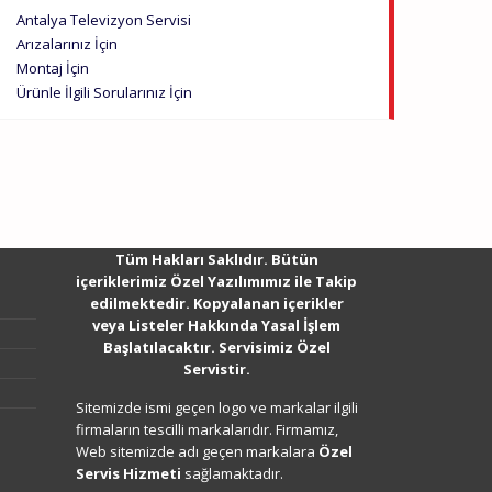
Antalya Televizyon Servisi
Arızalarınız İçin
Montaj İçin
Ürünle İlgili Sorularınız İçin
Tüm Hakları Saklıdır. Bütün
içeriklerimiz Özel Yazılımımız ile Takip
edilmektedir. Kopyalanan içerikler
veya Listeler Hakkında Yasal İşlem
Başlatılacaktır. Servisimiz Özel
Servistir.
Sitemizde ismi geçen logo ve markalar ilgili
firmaların tescilli markalarıdır. Firmamız,
Web sitemizde adı geçen markalara
Özel
Servis Hizmeti
sağlamaktadır.