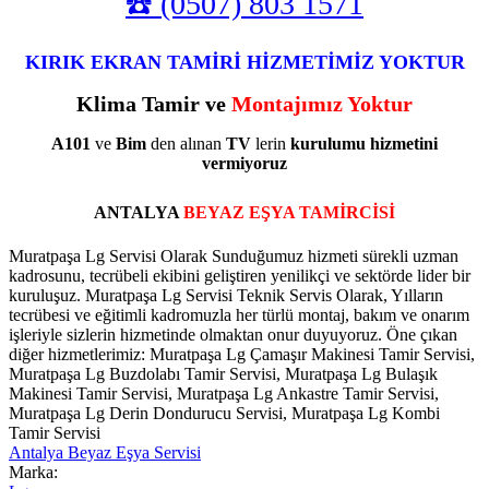
☎️ (0507) 803 1571
KIRIK EKRAN TAMİRİ HİZMETİMİZ YOKTUR
Klima Tamir ve
Montajımız Yoktur
A101
ve
Bim
den alınan
TV
lerin
kurulumu
hizmetini
vermiyoruz
ANTALYA
BEYAZ EŞYA TAMİRCİSİ
Muratpaşa Lg Servisi Olarak Sunduğumuz hizmeti sürekli uzman
kadrosunu, tecrübeli ekibini geliştiren yenilikçi ve sektörde lider bir
kuruluşuz. Muratpaşa Lg Servisi Teknik Servis Olarak, Yılların
tecrübesi ve eğitimli kadromuzla her türlü montaj, bakım ve onarım
işleriyle sizlerin hizmetinde olmaktan onur duyuyoruz. Öne çıkan
diğer hizmetlerimiz: Muratpaşa Lg Çamaşır Makinesi Tamir Servisi,
Muratpaşa Lg Buzdolabı Tamir Servisi, Muratpaşa Lg Bulaşık
Makinesi Tamir Servisi, Muratpaşa Lg Ankastre Tamir Servisi,
Muratpaşa Lg Derin Dondurucu Servisi, Muratpaşa Lg Kombi
Tamir Servisi
Antalya Beyaz Eşya Servisi
Marka: