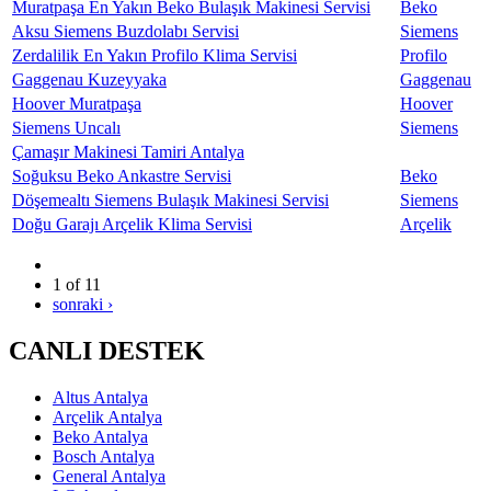
Muratpaşa En Yakın Beko Bulaşık Makinesi Servisi
Beko
Aksu Siemens Buzdolabı Servisi
Siemens
Zerdalilik En Yakın Profilo Klima Servisi
Profilo
Gaggenau Kuzeyyaka
Gaggenau
Hoover Muratpaşa
Hoover
Siemens Uncalı
Siemens
Çamaşır Makinesi Tamiri Antalya
Soğuksu Beko Ankastre Servisi
Beko
Döşemealtı Siemens Bulaşık Makinesi Servisi
Siemens
Doğu Garajı Arçelik Klima Servisi
Arçelik
1 of 11
sonraki ›
CANLI DESTEK
Altus Antalya
Arçelik Antalya
Beko Antalya
Bosch Antalya
General Antalya