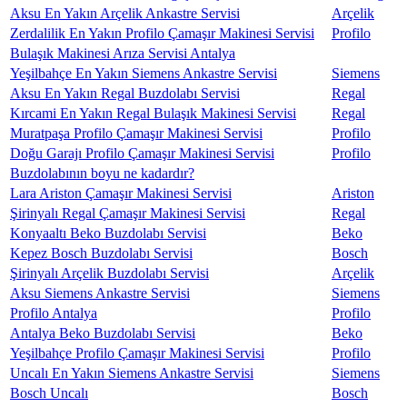
Aksu En Yakın Arçelik Ankastre Servisi
Arçelik
Zerdalilik En Yakın Profilo Çamaşır Makinesi Servisi
Profilo
Bulaşık Makinesi Arıza Servisi Antalya
Yeşilbahçe En Yakın Siemens Ankastre Servisi
Siemens
Aksu En Yakın Regal Buzdolabı Servisi
Regal
Kırcami En Yakın Regal Bulaşık Makinesi Servisi
Regal
Muratpaşa Profilo Çamaşır Makinesi Servisi
Profilo
Doğu Garajı Profilo Çamaşır Makinesi Servisi
Profilo
Buzdolabının boyu ne kadardır?
Lara Ariston Çamaşır Makinesi Servisi
Ariston
Şirinyalı Regal Çamaşır Makinesi Servisi
Regal
Konyaaltı Beko Buzdolabı Servisi
Beko
Kepez Bosch Buzdolabı Servisi
Bosch
Şirinyalı Arçelik Buzdolabı Servisi
Arçelik
Aksu Siemens Ankastre Servisi
Siemens
Profilo Antalya
Profilo
Antalya Beko Buzdolabı Servisi
Beko
Yeşilbahçe Profilo Çamaşır Makinesi Servisi
Profilo
Uncalı En Yakın Siemens Ankastre Servisi
Siemens
Bosch Uncalı
Bosch