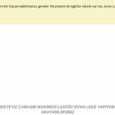
bir kazan taktırmanız gerekir. Rezistans ile ilgili bir sıkıntı var ise, önce 
RMEKTEYIZ ÇAMAŞIR MAKİNESİ LASTİĞİ SİYAH LEKE YAPIYOR 
ARAYABILIRSINIZ