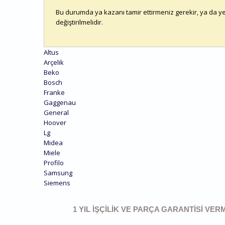
Bu durumda ya kazanı tamir ettirmeniz gerekir, ya da yeni 
değiştirilmelidir.
Altus
Arçelik
Beko
Bosch
Franke
Gaggenau
General
Hoover
Lg
Midea
Miele
Profilo
Samsung
Siemens
1 YIL İŞÇILIK VE PARÇA GARANTISI VE