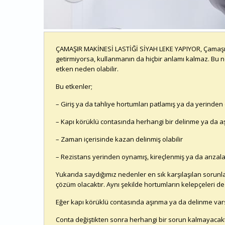
ÇAMAŞIR MAKİNESİ LASTİĞİ SİYAH LEKE YAPIYOR, Çamaşır mak
getirmiyorsa, kullanmanın da hiçbir anlamı kalmaz. Bu 
etken neden olabilir.
Bu etkenler;
– Giriş ya da tahliye hortumları patlamış ya da yerinden ç
– Kapı körüklü contasında herhangi bir delinme ya da aş
– Zaman içerisinde kazan delinmiş olabilir
– Rezistans yerinden oynamış, kireçlenmiş ya da arızalan
Yukarıda saydığımız nedenler en sık karşılaşılan sorunlar
çözüm olacaktır. Aynı şekilde hortumların kelepçeleri de
Eğer kapı körüklü contasında aşınma ya da delinme varsa
Conta değiştikten sonra herhangi bir sorun kalmayacakt