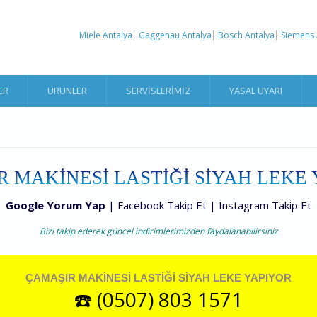
Miele Antalya
Gaggenau Antalya
Bosch Antalya
Siemens 
ER
ÜRÜNLER
SERVISLERIMIZ
YASAL UYARI
 MAKİNESİ LASTİĞİ SİYAH LEKE
Google Yorum Yap
|
Facebook Takip Et
|
Instagram Takip Et
Bizi takip ederek güncel indirimlerimizden faydalanabilirsiniz
ÇAMAŞIR MAKİNESİ LASTİĞİ SİYAH LEKE YAPIYOR
☎️ (0507) 803 1571