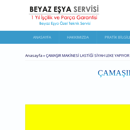
Ana içeriğe atla
ANASAYFA
HAKKIMIZDA
PRATIK BILGIL
BURADASINIZ
Anasayfa
» ÇAMAŞIR MAKİNESİ LASTİĞİ SİYAH LEKE YAPIYOR
ÇAMAŞIR