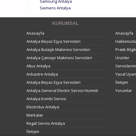
Samsung Antalya
Siemens Antalya
KURUMSAL
Anasayfa
Anasayfa
Antalya Beyaz Eşya Servisleri
Hakkımızd
Antalya Bulaşık Makinesi Servisleri
Pratik Bilgil
Antalya Çamaşır Makinesi Servisleri
Ürünler
Altus Antalya
Servislerim
Ankastre Antalya
Yasal Uyarı
Antalya Beyaz Eşya Servisleri
İletişim
Antalya General Electric Servisi Hizmeti
Yorumlar
Antalya Kombi Servisi
Electrolux Antalya
Markalar
Regal Servisi Antalya
İletişim