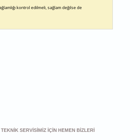
sağlamlığı kontrol edilmeli, sağlam değilse de
TEKNIK SERVISIMIZ IÇIN HEMEN BIZLERI