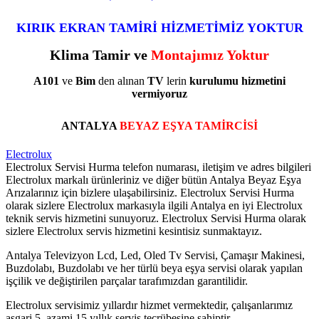
KIRIK EKRAN TAMİRİ HİZMETİMİZ YOKTUR
Klima Tamir ve
Montajımız Yoktur
A101
ve
Bim
den alınan
TV
lerin
kurulumu
hizmetini
vermiyoruz
ANTALYA
BEYAZ EŞYA TAMİRCİSİ
Electrolux
Electrolux Servisi Hurma telefon numarası, iletişim ve adres bilgileri
Electrolux markalı ürünleriniz ve diğer bütün Antalya Beyaz Eşya
Arızalarınız için bizlere ulaşabilirsiniz. Electrolux Servisi Hurma
olarak sizlere Electrolux markasıyla ilgili Antalya en iyi Electrolux
teknik servis hizmetini sunuyoruz. Electrolux Servisi Hurma olarak
sizlere Electrolux servis hizmetini kesintisiz sunmaktayız.
Antalya Televizyon Lcd, Led, Oled Tv Servisi, Çamaşır Makinesi,
Buzdolabı, Buzdolabı ve her türlü beya eşya servisi olarak yapılan
işçilik ve değiştirilen parçalar tarafımızdan garantilidir.
Electrolux servisimiz yıllardır hizmet vermektedir, çalışanlarımız
asgari 5, azami 15 yıllık servis tecrübesine sahiptir.