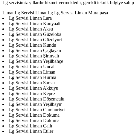
Lg servisimiz yıllardır hizmet vermektedir, gerekli teknik bilgiye sahip 
LimanLg Servisi LimanLg Lg Servisi Liman Muratpaşa
Lg Servisi Liman Lara
Lg Servisi Liman Konyaaltı
Lg Servisi Liman Aksu
Lg Servisi Liman Güzeloba
Lg Servisi Liman Güzelyurt
Lg Servisi Liman Kundu
Lg Servisi Liman Çağlayan
Lg Servisi Liman Şirinyalı
Lg Servisi Liman Yeşilbahçe
Lg Servisi Liman Uncalı
Lg Servisi Liman Liman
Lg Servisi Liman Hurma
Lg Servisi Liman Sarısu
Lg Servisi Liman Akkuyu
Lg Servisi Liman Kepez
Lg Servisi Liman Döşemealtı
Lg Servisi Liman Yeşilbayır
Lg Servisi Liman Cumhuriyet
Lg Servisi Liman Dokuma
Lg Servisi Liman Dokuma
Lg Servisi Liman Çallı
Lg Servisi Liman Etiler