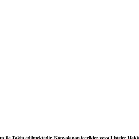
z ile Takip edilmektedir. Kopyalanan içerikler veya Listeler Hakkın