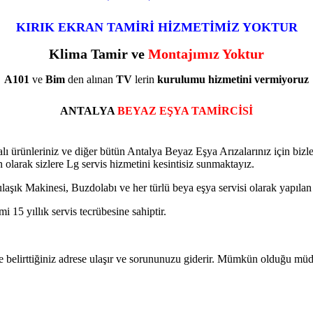
KIRIK EKRAN TAMİRİ HİZMETİMİZ YOKTUR
Klima Tamir ve
Montajımız Yoktur
A101
ve
Bim
den alınan
TV
lerin
kurulumu
hizmetini
vermiyoruz
ANTALYA
BEYAZ EŞYA TAMİRCİSİ
lı ürünleriniz ve diğer bütün Antalya Beyaz Eşya Arızalarınız için bizler
olarak sizlere Lg servis hizmetini kesintisiz sunmaktayız.
k Makinesi, Buzdolabı ve her türlü beya eşya servisi olarak yapılan işçi
i 15 yıllık servis tecrübesine sahiptir.
de belirttiğiniz adrese ulaşır ve sorununuzu giderir. Mümkün olduğu müd