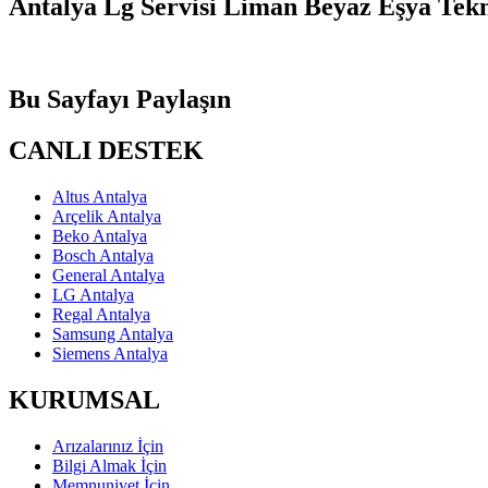
Antalya Lg Servisi Liman Beyaz Eşya Tekn
Bu Sayfayı Paylaşın
CANLI DESTEK
Altus Antalya
Arçelik Antalya
Beko Antalya
Bosch Antalya
General Antalya
LG Antalya
Regal Antalya
Samsung Antalya
Siemens Antalya
KURUMSAL
Arızalarınız İçin
Bilgi Almak İçin
Memnuniyet İçin