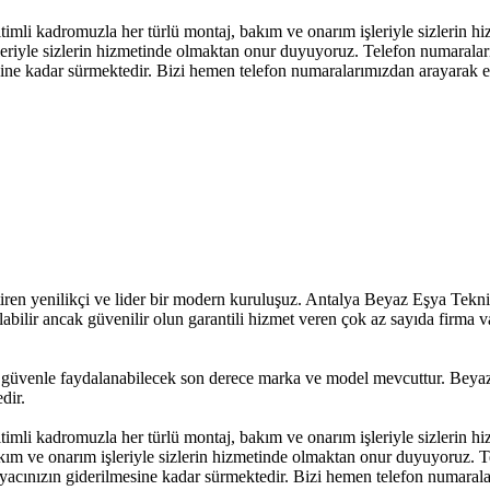
itimli kadromuzla her türlü montaj, bakım ve onarım işleriyle sizlerin
leriyle sizlerin hizmetinde olmaktan onur duyuyoruz. Telefon numaralarım
esine kadar sürmektedir. Bizi hemen telefon numaralarımızdan arayarak e
n yenilikçi ve lider bir modern kuruluşuz. Antalya Beyaz Eşya Teknik S
labilir ancak güvenilir olun garantili hizmet veren çok az sayıda firma v
üvenle faydalanabilecek son derece marka ve model mevcuttur. Beyaz E
dir.
itimli kadromuzla her türlü montaj, bakım ve onarım işleriyle sizlerin
akım ve onarım işleriyle sizlerin hizmetinde olmaktan onur duyuyoruz. T
htiyacınızın giderilmesine kadar sürmektedir. Bizi hemen telefon numara