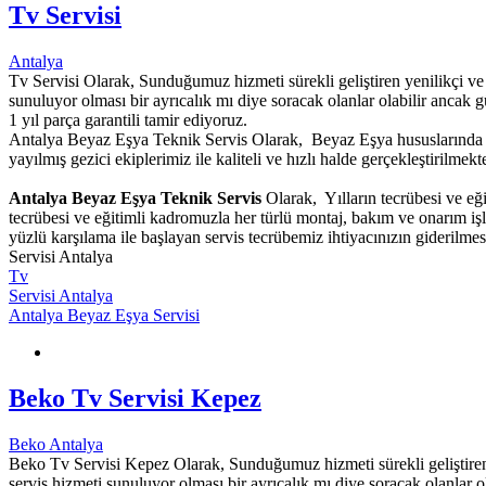
Tv Servisi
Antalya
Tv Servisi Olarak, Sunduğumuz hizmeti sürekli geliştiren yenilikçi ve 
sunuluyor olması bir ayrıcalık mı diye soracak olanlar olabilir ancak g
1 yıl parça garantili tamir ediyoruz.
Antalya Beyaz Eşya Teknik Servis Olarak, Beyaz Eşya hususlarında g
yayılmış gezici ekiplerimiz ile kaliteli ve hızlı halde gerçekleştirilmekte
Antalya Beyaz Eşya Teknik Servis
Olarak, Yılların tecrübesi ve eğ
tecrübesi ve eğitimli kadromuzla her türlü montaj, bakım ve onarım iş
yüzlü karşılama ile başlayan servis tecrübemiz ihtiyacınızın giderilm
Servisi Antalya
Tv
Servisi Antalya
Antalya Beyaz Eşya Servisi
Beko Tv Servisi Kepez
Beko Antalya
Beko Tv Servisi Kepez Olarak, Sunduğumuz hizmeti sürekli geliştiren y
servis hizmeti sunuluyor olması bir ayrıcalık mı diye soracak olanlar o