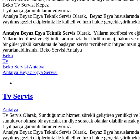
Beko Tv Servisi Kepez
1 yıl parça garantili tamir ediyoruz.
Antalya Beyaz Eşya Teknik Servis Olarak, Beyaz Eşya hususlarında g
yayılmış gezici ekiplerimiz ile kaliteli ve hızlı halde gerçekleştirilmekte
Antalya Beyaz Eşya Teknik Servis
Olarak, Yılların tecrübesi ve eğ
Yılların tecrübesi ve eğitimli kadromuzla her türlü montaj, bakım ve 
bir güler yüzlü karşılama ile başlayan servis tecrübemiz ihtiyacınızı
yararlanabilirsiniz. Beko Servisi Antalya
Beko
Tv
Beko Servisi Antalya
Antalya Beyaz Eşya Servisi
Tv Servis
Antalya
Tv Servis Olarak, Sunduğumuz hizmeti sürekli geliştiren yenilikçi ve l
sunuluyor olması bir ayrıcalık mı diye soracak olanlar olabilir ancak g
1 yıl parça garantili tamir ediyoruz.
Antalya Beyaz Eşya Teknik Servis Olarak, Beyaz Eşya hususlarında g
yayılmış gezici ekiplerimiz ile kaliteli ve hızlı halde gerçekleştirilmekte