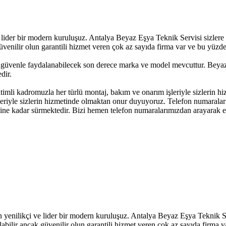
lider bir modern kuruluşuz. Antalya Beyaz Eşya Teknik Servisi sizlere 1
üvenilir olun garantili hizmet veren çok az sayıda firma var ve bu yüzde
üvenle faydalanabilecek son derece marka ve model mevcuttur. Beyaz E
dir.
itimli kadromuzla her türlü montaj, bakım ve onarım işleriyle sizlerin
leriyle sizlerin hizmetinde olmaktan onur duyuyoruz. Telefon numaralarım
esine kadar sürmektedir. Bizi hemen telefon numaralarımızdan arayarak e
enilikçi ve lider bir modern kuruluşuz. Antalya Beyaz Eşya Teknik Serv
labilir ancak güvenilir olun garantili hizmet veren çok az sayıda firma v