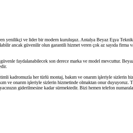
n yenilikçi ve lider bir modern kuruluşuz. Antalya Beyaz Eşya Teknik Se
labilir ancak güvenilir olun garantili hizmet veren çok az sayıda firma v
üvenle faydalanabilecek son derece marka ve model mevcuttur. Beyaz E
dir.
itimli kadromuzla her türlü montaj, bakım ve onarım işleriyle sizlerin
akım ve onarım işleriyle sizlerin hizmetinde olmaktan onur duyuyoruz. T
htiyacınızın giderilmesine kadar sürmektedir. Bizi hemen telefon numara