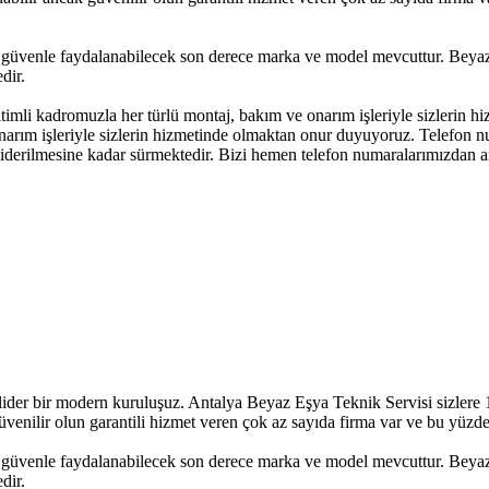
üvenle faydalanabilecek son derece marka ve model mevcuttur. Beyaz E
dir.
itimli kadromuzla her türlü montaj, bakım ve onarım işleriyle sizlerin
onarım işleriyle sizlerin hizmetinde olmaktan onur duyuyoruz. Telefon n
n giderilmesine kadar sürmektedir. Bizi hemen telefon numaralarımızdan 
ider bir modern kuruluşuz. Antalya Beyaz Eşya Teknik Servisi sizlere 1 
üvenilir olun garantili hizmet veren çok az sayıda firma var ve bu yüzde
üvenle faydalanabilecek son derece marka ve model mevcuttur. Beyaz E
dir.