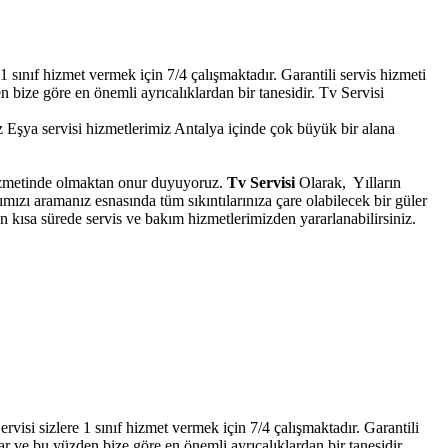
 sınıf hizmet vermek için 7/4 çalışmaktadır. Garantili servis hizmeti
n bize göre en önemli ayrıcalıklardan bir tanesidir. Tv Servisi
şya servisi hizmetlerimiz Antalya içinde çok büyük bir alana
 hizmetinde olmaktan onur duyuyoruz.
Tv Servisi
Olarak, Yılların
ızı aramanız esnasında tüm sıkıntılarınıza çare olabilecek bir güler
n kısa sürede servis ve bakım hizmetlerimizden yararlanabilirsiniz.
isi sizlere 1 sınıf hizmet vermek için 7/4 çalışmaktadır. Garantili
ar ve bu yüzden bize göre en önemli ayrıcalıklardan bir tanesidir.