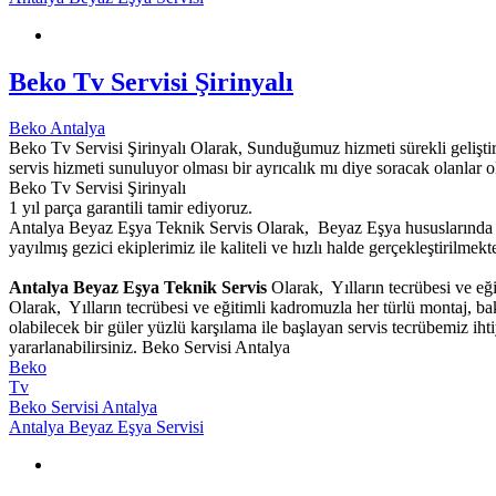
Beko Tv Servisi Şirinyalı
Beko Antalya
Beko Tv Servisi Şirinyalı Olarak, Sunduğumuz hizmeti sürekli geliştire
servis hizmeti sunuluyor olması bir ayrıcalık mı diye soracak olanlar o
Beko Tv Servisi Şirinyalı
1 yıl parça garantili tamir ediyoruz.
Antalya Beyaz Eşya Teknik Servis Olarak, Beyaz Eşya hususlarında g
yayılmış gezici ekiplerimiz ile kaliteli ve hızlı halde gerçekleştirilmekte
Antalya Beyaz Eşya Teknik Servis
Olarak, Yılların tecrübesi ve eğ
Olarak, Yılların tecrübesi ve eğitimli kadromuzla her türlü montaj, b
olabilecek bir güler yüzlü karşılama ile başlayan servis tecrübemiz i
yararlanabilirsiniz. Beko Servisi Antalya
Beko
Tv
Beko Servisi Antalya
Antalya Beyaz Eşya Servisi