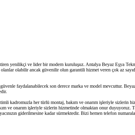
en yenilikçi ve lider bir modern kuruluşuz. Antalya Beyaz Eşya Teknik 
 olanlar olabilir ancak güvenilir olun garantili hizmet veren çok az say
üvenle faydalanabilecek son derece marka ve model mevcuttur. Beyaz E
dir.
itimli kadromuzla her türlü montaj, bakım ve onarım işleriyle sizlerin
akım ve onarım işleriyle sizlerin hizmetinde olmaktan onur duyuyoruz. T
htiyacınızın giderilmesine kadar sürmektedir. Bizi hemen telefon numara