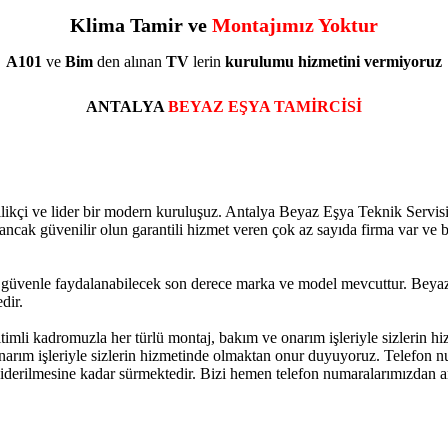
Klima Tamir ve
Montajımız Yoktur
A101
ve
Bim
den alınan
TV
lerin
kurulumu
hizmetini
vermiyoruz
ANTALYA
BEYAZ EŞYA TAMİRCİSİ
kçi ve lider bir modern kuruluşuz. Antalya Beyaz Eşya Teknik Servisi si
 ancak güvenilir olun garantili hizmet veren çok az sayıda firma var ve 
üvenle faydalanabilecek son derece marka ve model mevcuttur. Beyaz E
dir.
itimli kadromuzla her türlü montaj, bakım ve onarım işleriyle sizlerin
onarım işleriyle sizlerin hizmetinde olmaktan onur duyuyoruz. Telefon n
n giderilmesine kadar sürmektedir. Bizi hemen telefon numaralarımızdan 