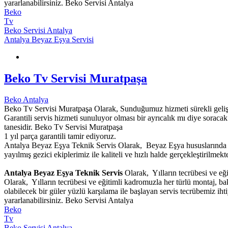
yararlanabilirsiniz. Beko Servisi Antalya
Beko
Tv
Beko Servisi Antalya
Antalya Beyaz Eşya Servisi
Beko Tv Servisi Muratpaşa
Beko Antalya
Beko Tv Servisi Muratpaşa Olarak, Sunduğumuz hizmeti sürekli geliştir
Garantili servis hizmeti sunuluyor olması bir ayrıcalık mı diye soracak
tanesidir. Beko Tv Servisi Muratpaşa
1 yıl parça garantili tamir ediyoruz.
Antalya Beyaz Eşya Teknik Servis Olarak, Beyaz Eşya hususlarında g
yayılmış gezici ekiplerimiz ile kaliteli ve hızlı halde gerçekleştirilmekte
Antalya Beyaz Eşya Teknik Servis
Olarak, Yılların tecrübesi ve eğ
Olarak, Yılların tecrübesi ve eğitimli kadromuzla her türlü montaj, b
olabilecek bir güler yüzlü karşılama ile başlayan servis tecrübemiz i
yararlanabilirsiniz. Beko Servisi Antalya
Beko
Tv
Beko Servisi Antalya