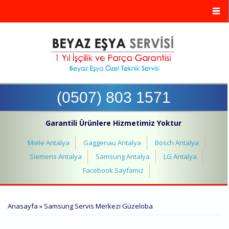
Ana içeriğe atla
(0507) 803 1571
Garantili Ürünlere Hizmetimiz Yoktur
Miele Antalya
Gaggenau Antalya
Bosch Antalya
Siemens Antalya
Samsung Antalya
LG Antalya
Facebook Sayfamız
BURADASINIZ
Anasayfa
» Samsung Servis Merkezi Güzeloba