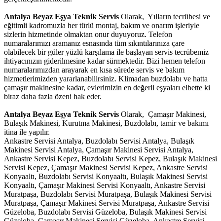
Antalya Beyaz Eşya Teknik Servis
Olarak, Yılların tecrübesi ve
eğitimli kadromuzla her türlü montaj, bakım ve onarım işleriyle
sizlerin hizmetinde olmaktan onur duyuyoruz. Telefon
numaralarımızı aramanız esnasında tüm sıkıntılarınıza çare
olabilecek bir güler yüzlü karşılama ile başlayan servis tecrübemiz
ihtiyacınızın giderilmesine kadar sürmektedir. Bizi hemen telefon
numaralarımızdan arayarak en kısa sürede servis ve bakım
hizmetlerimizden yararlanabilirsiniz. Klimadan buzdolabı ve hatta
çamaşır makinesine kadar, evlerimizin en değerli eşyaları elbette ki
biraz daha fazla özeni hak eder.
Antalya Beyaz Eşya Teknik Servis
Olarak, Çamaşır Makinesi,
Bulaşık Makinesi, Kurutma Makinesi, Buzdolabı, tamir ve bakımı
itina ile yapılır.
Ankastre Servisi Antalya, Buzdolabı Servisi Antalya, Bulaşık
Makinesi Servisi Antalya, Çamaşır Makinesi Servisi Antalya,
Ankastre Servisi Kepez, Buzdolabı Servisi Kepez, Bulaşık Makinesi
Servisi Kepez, Çamaşır Makinesi Servisi Kepez, Ankastre Servisi
Konyaaltı, Buzdolabı Servisi Konyaaltı, Bulaşık Makinesi Servisi
Konyaaltı, Çamaşır Makinesi Servisi Konyaaltı, Ankastre Servisi
Muratpaşa, Buzdolabı Servisi Muratpaşa, Bulaşık Makinesi Servisi
Muratpaşa, Çamaşır Makinesi Servisi Muratpaşa, Ankastre Servisi
Güzeloba, Buzdolabı Servisi Güzeloba, Bulaşık Makinesi Servisi
Güzeloba, Çamaşır Makinesi Servisi Güzeloba, Ankastre Servisi