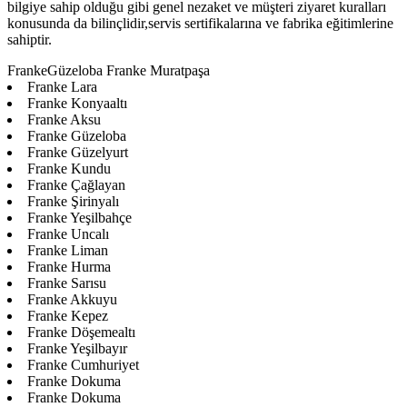
bilgiye sahip olduğu gibi genel nezaket ve müşteri ziyaret kuralları
konusunda da bilinçlidir,servis sertifikalarına ve fabrika eğitimlerine
sahiptir.
FrankeGüzeloba Franke Muratpaşa
Franke Lara
Franke Konyaaltı
Franke Aksu
Franke Güzeloba
Franke Güzelyurt
Franke Kundu
Franke Çağlayan
Franke Şirinyalı
Franke Yeşilbahçe
Franke Uncalı
Franke Liman
Franke Hurma
Franke Sarısu
Franke Akkuyu
Franke Kepez
Franke Döşemealtı
Franke Yeşilbayır
Franke Cumhuriyet
Franke Dokuma
Franke Dokuma