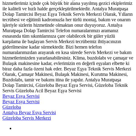
hizmetlerimiz içinde çok büyük bir alana yayılmış gezici ekiplerimiz
ile kaliteli ve hızlı halde gerçekleştirilmektedir. Antalya Muratpaşa
Dolap Tamircisi Beyaz Eşya Teknik Servis Merkezi Olarak, Yılların
tecrübesi ve eğitimli kadromuzla her türlü montaj, bakım ve onarım
işleriyle sizlerin hizmetinde olmaktan onur duyuyoruz. Antalya
Muratpaşa Dolap Tamircisi Telefon numaralarımızı aramanız
esnasında tüm sıkıntılarınıza çare olabilecek bir güler yüzlü
karşılama ile başlayan Servis Merkezi tecrübemiz ihtiyacınızın
giderilmesine kadar sürmektedir. Bizi hemen telefon
numaralarımızdan arayarak en kısa sürede Servis Merkezi ve bakım
hizmetlerimizden yararlanabilirsiniz. Klima, buzdolabı ve çamaşır ve
Bulaşık makinesine kadar, evlerimizin en değerli eşyaları elbette ki
biraz daha fazla özeni hak eder. Beyaz Eşya Teknik Servis Merkezi
Olarak, Çamaşır Makinesi, Bulaşık Makinesi, Kurutma Makinesi,
Buzdolabı, tamir ve bakımı itina ile yapılır. Antalya Muratpaşa
Dolap Tamircisi, Güzeloba Beyaz Eşya Servisi, Güzeloba Teknik
Servis Güzeloba Acil Beyaz Eşya Servisi
Beyaz Eşya Servisi
Beyaz Eşya Servisi
Güzeloba
Antalya Beyaz Eşya Servisi
Güzeloba Servis Merkezi