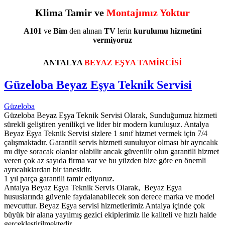
Klima Tamir ve
Montajımız Yoktur
A101
ve
Bim
den alınan
TV
lerin
kurulumu
hizmetini
vermiyoruz
ANTALYA
BEYAZ EŞYA TAMİRCİSİ
Güzeloba Beyaz Eşya Teknik Servisi
Güzeloba
Güzeloba Beyaz Eşya Teknik Servisi Olarak, Sunduğumuz hizmeti
sürekli geliştiren yenilikçi ve lider bir modern kuruluşuz. Antalya
Beyaz Eşya Teknik Servisi sizlere 1 sınıf hizmet vermek için 7/4
çalışmaktadır. Garantili servis hizmeti sunuluyor olması bir ayrıcalık
mı diye soracak olanlar olabilir ancak güvenilir olun garantili hizmet
veren çok az sayıda firma var ve bu yüzden bize göre en önemli
ayrıcalıklardan bir tanesidir.
1 yıl parça garantili tamir ediyoruz.
Antalya Beyaz Eşya Teknik Servis Olarak, Beyaz Eşya
hususlarında güvenle faydalanabilecek son derece marka ve model
mevcuttur. Beyaz Eşya servisi hizmetlerimiz Antalya içinde çok
büyük bir alana yayılmış gezici ekiplerimiz ile kaliteli ve hızlı halde
gerçekleştirilmektedir.