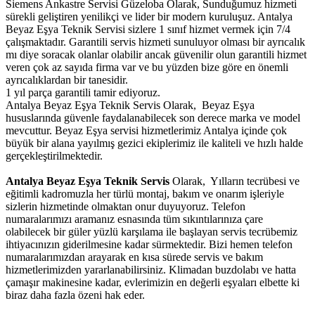
Siemens Ankastre Servisi Güzeloba Olarak, Sunduğumuz hizmeti
sürekli geliştiren yenilikçi ve lider bir modern kuruluşuz. Antalya
Beyaz Eşya Teknik Servisi sizlere 1 sınıf hizmet vermek için 7/4
çalışmaktadır. Garantili servis hizmeti sunuluyor olması bir ayrıcalık
mı diye soracak olanlar olabilir ancak güvenilir olun garantili hizmet
veren çok az sayıda firma var ve bu yüzden bize göre en önemli
ayrıcalıklardan bir tanesidir.
1 yıl parça garantili tamir ediyoruz.
Antalya Beyaz Eşya Teknik Servis Olarak, Beyaz Eşya
hususlarında güvenle faydalanabilecek son derece marka ve model
mevcuttur. Beyaz Eşya servisi hizmetlerimiz Antalya içinde çok
büyük bir alana yayılmış gezici ekiplerimiz ile kaliteli ve hızlı halde
gerçekleştirilmektedir.
Antalya Beyaz Eşya Teknik Servis
Olarak, Yılların tecrübesi ve
eğitimli kadromuzla her türlü montaj, bakım ve onarım işleriyle
sizlerin hizmetinde olmaktan onur duyuyoruz. Telefon
numaralarımızı aramanız esnasında tüm sıkıntılarınıza çare
olabilecek bir güler yüzlü karşılama ile başlayan servis tecrübemiz
ihtiyacınızın giderilmesine kadar sürmektedir. Bizi hemen telefon
numaralarımızdan arayarak en kısa sürede servis ve bakım
hizmetlerimizden yararlanabilirsiniz. Klimadan buzdolabı ve hatta
çamaşır makinesine kadar, evlerimizin en değerli eşyaları elbette ki
biraz daha fazla özeni hak eder.