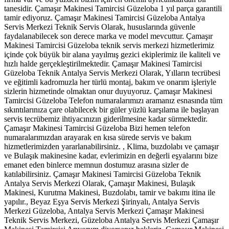
tanesidir. Çamaşır Makinesi Tamircisi Güzeloba 1 yıl parça garantili
tamir ediyoruz. Çamaşır Makinesi Tamircisi Güzeloba Antalya
Servis Merkezi Teknik Servis Olarak, hususlarında güvenle
faydalanabilecek son derece marka ve model mevcuttur. Çamaşır
Makinesi Tamircisi Güzeloba teknik servis merkezi hizmetlerimiz
içinde çok büyük bir alana yayılmış gezici ekiplerimiz ile kaliteli ve
hızlı halde gerçekleştirilmektedir. Çamaşır Makinesi Tamircisi
Güzeloba Teknik Antalya Servis Merkezi Olarak, Yılların tecrübesi
ve eğitimli kadromuzla her türlü montaj, bakım ve onarım işleriyle
sizlerin hizmetinde olmaktan onur duyuyoruz. Çamaşır Makinesi
Tamircisi Güzeloba Telefon numaralarımızı aramanız esnasında tüm
sıkıntılarınıza çare olabilecek bir güler yüzlü karşılama ile başlayan
servis tecrübemiz ihtiyacınızın giderilmesine kadar sürmektedir.
Çamaşır Makinesi Tamircisi Güzeloba Bizi hemen telefon
numaralarımızdan arayarak en kısa sürede servis ve bakım
hizmetlerimizden yararlanabilirsiniz. , Klima, buzdolabı ve çamaşır
ve Bulaşık makinesine kadar, evlerimizin en değerli eşyalarını bize
emanet eden binlerce memnun dostumuz arasına sizler de
katılabilirsiniz. Çamaşır Makinesi Tamircisi Güzeloba Teknik
Antalya Servis Merkezi Olarak, Çamaşır Makinesi, Bulaşık
Makinesi, Kurutma Makinesi, Buzdolabı, tamir ve bakımı itina ile
yapılır., Beyaz Eşya Servis Merkezi Şirinyalı, Antalya Servis
Merkezi Güzeloba, Antalya Servis Merkezi Çamaşır Makinesi
Teknik Servis Merkezi, Güzeloba Antalya Servis Merkezi Çamaşır