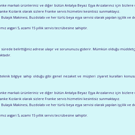
ranke markalı ürünleriniz ve diğer bütün Antalya Beyaz Eşya Arızalarınız için bizlere u
ranke Kızılarık olarak sizlere Franke servis hizmetini kesintisiz sunmaktayız.
ulaşık Makinesi, Buzdolabı ve her türlü beya eşya servisi olarak yapılan işçilik ve de
ız asgari 5, azami 15 yıllık servis tecrübesine sahiptir.
ısa sürede belirttiğiniz adrese ulaşır ve sorununuzu giderir. Mümkün olduğu müddetç
ktadır.
eknik bilgiye sahip olduğu gibi genel nezaket ve müşteri ziyaret kuralları konusund
ranke markalı ürünleriniz ve diğer bütün Antalya Beyaz Eşya Arızalarınız için bizlere u
ranke Kızılarık olarak sizlere Franke servis hizmetini kesintisiz sunmaktayız.
ulaşık Makinesi, Buzdolabı ve her türlü beya eşya servisi olarak yapılan işçilik ve de
ız asgari 5, azami 15 yıllık servis tecrübesine sahiptir.