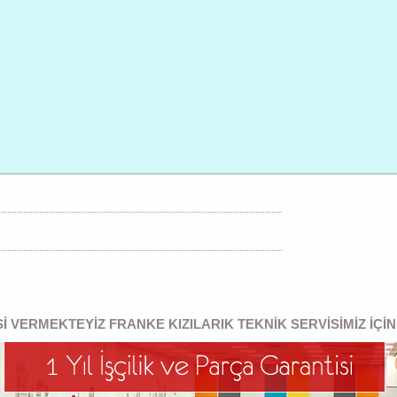
SI VERMEKTEYIZ FRANKE KIZILARIK TEKNIK SERVISIMIZ IÇI