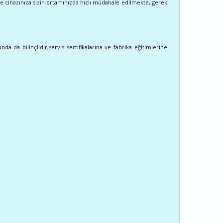
e cihazınıza sizin ortamınızda hızlı müdahale edilmekte, gerek
a da bilinçlidir,servis sertifikalarına ve fabrika eğitimlerine