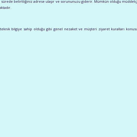
ısa sürede belirttiğiniz adrese ulaşır ve sorununuzu giderir. Mümkün olduğu müddetç
ktadır.
eknik bilgiye sahip olduğu gibi genel nezaket ve müşteri ziyaret kuralları konusund