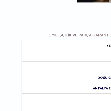
1 YIL İŞÇILIK VE PARÇA GARANTI
YE
DOĞU GA
ANTALYA E