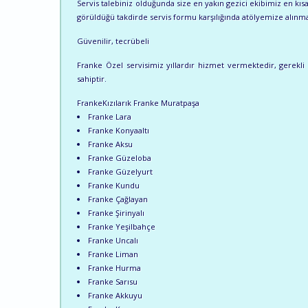
Servis talebiniz olduğunda size en yakın gezici ekibimiz en k
görüldüğü takdirde servis formu karşılığında atölyemize alınma
Güvenilir, tecrübeli
Franke Özel servisimiz yıllardır hizmet vermektedir, gerekli t
sahiptir.
FrankeKızılarık Franke Muratpaşa
Franke Lara
Franke Konyaaltı
Franke Aksu
Franke Güzeloba
Franke Güzelyurt
Franke Kundu
Franke Çağlayan
Franke Şirinyalı
Franke Yeşilbahçe
Franke Uncalı
Franke Liman
Franke Hurma
Franke Sarısu
Franke Akkuyu