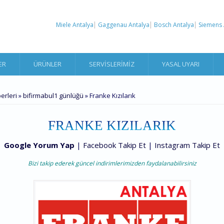
Miele Antalya
Gaggenau Antalya
Bosch Antalya
Siemens 
ER
ÜRÜNLER
SERVISLERIMIZ
YASAL UYARI
erleri
»
bifirmabul1 günlüğü
» Franke Kızılarık
FRANKE KIZILARIK
Google Yorum Yap
|
Facebook Takip Et
|
Instagram Takip Et
Bizi takip ederek güncel indirimlerimizden faydalanabilirsiniz