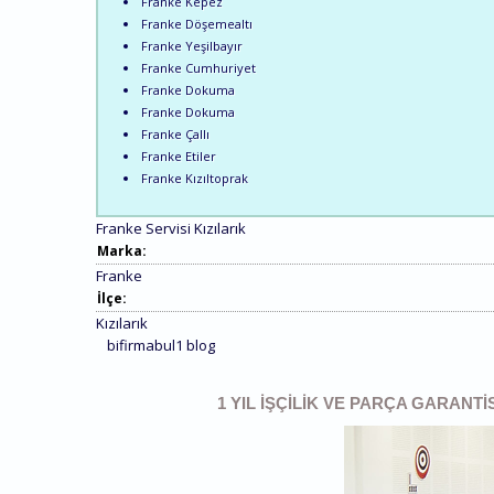
Franke Kepez
Franke Döşemealtı
Franke Yeşilbayır
Franke Cumhuriyet
Franke Dokuma
Franke Dokuma
Franke Çallı
Franke Etiler
Franke Kızıltoprak
Franke Servisi Kızılarık
Marka:
Franke
İlçe:
Kızılarık
bifirmabul1 blog
1 YIL İŞÇILIK VE PARÇA GARANTI