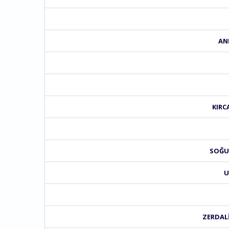
AN
KIRC
SOĞUK
U
ZERDALI