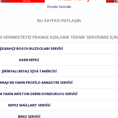
Önceki
Sonraki
BU SAYFAYI PAYLAŞIN
SI VERMEKTEYIZ FRANKE KIZILARIK TEKNIK SERVISIMIZ IÇI
ŞILBAHÇE BOSCH BUZDOLABI SERVISI
AXEN KEPEZ
ŞIRINYALI BEYAZ EŞYA TAMIRCISI
RAJI EN YAKIN PROFILO ANKASTRE SERVISI
N YAKIN ARISTON DERIN DONDURUCU SERVISI
KEPEZ WAILLANT SERVISI
BEKO SERVISI