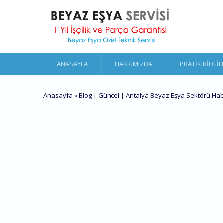
Ana içeriğe atla
ANASAYFA
HAKKIMIZDA
PRATIK BILGIL
BURADASINIZ
Anasayfa
»
Blog | Güncel | Antalya Beyaz Eşya Sektörü Hab