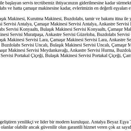
a ile başlayan servis tecrübemiz ihtiyacınızın giderilmesine kadar sürme
bı ve hatta çamaşır makinesine kadar, evlerimizin en değerli eşyaları el
ık Makinesi, Kurutma Makinesi, Buzdolabı, tamir ve bakımı itina ile ya
si Servisi Antalya, Çamaşır Makinesi Servisi Antalya, Ankastre Servis
bı Servisi Konyaaltı, Bulaşık Makinesi Servisi Konyaaltı, Çamaşır Mak
inesi Servisi Muratpaşa, Ankastre Servisi Güzeloba, Buzdolabı Servis
şık Makinesi Servisi Lara, Çamaşır Makinesi Servisi Lara, Ankastre Serv
lı, Buzdolabı Servisi Uncalı, Bulaşık Makinesi Servisi Uncalı, Çamaşır
şır Makinesi Servisi Meydankavağı, Ankastre Servisi Hurma, Buzdola
Servisi Portakal Çiçeği, Bulaşık Makinesi Servisi Portakal Çiçeği, Çam
ştiren yenilikçi ve lider bir modern kuruluşuz. Antalya Beyaz Eşya Tek
 olanlar olabilir ancak güvenilir olun garantili hizmet veren çok az say