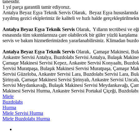
tanesidir.
1 yıl parça garantili tamir ediyoruz.
Antalya Beyaz Eşya Teknik Servis Olarak, Beyaz Eşya hususlarında g
yayılmış gezici ekiplerimiz ile kaliteli ve hızlı halde gerçekleştirilmekte
Antalya Beyaz Eşya Teknik Servis
Olarak, Yılların tecrübesi ve eğ
esnasında tüm sıkıntılarınıza çare olabilecek bir güler yüzlü karşılam
servis ve bakım hizmetlerimizden yararlanabilirsiniz. Klimadan buzdola
Antalya Beyaz Eşya Teknik Servis
Olarak, Çamaşır Makinesi, Bulaş
Ankastre Servisi Antalya, Buzdolabı Servisi Antalya, Bulaşık Makine
Çamaşır Makinesi Servisi Kepez, Ankastre Servisi Konyaaltı, Buzdola
Servisi Muratpaşa, Bulaşık Makinesi Servisi Muratpaşa, Çamaşır Mak
Servisi Güzeloba, Ankastre Servisi Lara, Buzdolabı Servisi Lara, Bula
Şirinyalı, Çamaşır Makinesi Servisi Şirinyalı, Ankastre Servisi Unca
Servisi Meydankavağı, Bulaşık Makinesi Servisi Meydankavağı, Çama
Makinesi Servisi Hurma, Ankastre Servisi Portakal Çiçeği, Buzdolabı 
Miele
Buzdolabı
Hurma
Miele Servisi Hurma
Miele Buzdolabı Hurma