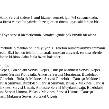
ik Servisi sizlere 1 sınıf hizmet vermek için 7/4 çalışmaktadır.
ıda firma var ve bu yüzden bize göre en önemli ayrıcalıklardan bir
şya servisi hizmetlerimiz Antalya içinde çok büyük bir alana
 hizmetinde olmaktan onur duyuyoruz. Telefon numaralarımızı aramanız
ktedir. Bizi hemen telefon numaralarımızdan arayarak en kısa sürede
bette ki biraz daha fazla özeni hak eder.
pılır.
i Kepez, Buzdolabı Servisi Kepez, Bulaşık Makinesi Servisi Kepez,
inesi Servisi Konyaaltı, Ankastre Servisi Muratpaşa, Buzdolabı
i Güzeloba, Bulaşık Makinesi Servisi Güzeloba, Çamaşır Makinesi
isi Şirinyalı, Buzdolabı Servisi Şirinyalı, Bulaşık Makinesi Servisi
 Makinesi Servisi Uncalı, Ankastre Servisi Meydankavağı, Buzdolabı
bı Servisi Hurma, Bulaşık Makinesi Servisi Hurma, Çamaşır
aşır Makinesi Servisi Portakal Çiçeği