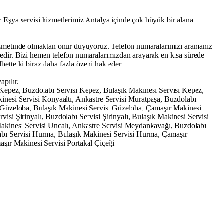
şya servisi hizmetlerimiz Antalya içinde çok büyük bir alana
 hizmetinde olmaktan onur duyuyoruz. Telefon numaralarımızı aramanız
ktedir. Bizi hemen telefon numaralarımızdan arayarak en kısa sürede
bette ki biraz daha fazla özeni hak eder.
pılır.
i Kepez, Buzdolabı Servisi Kepez, Bulaşık Makinesi Servisi Kepez,
inesi Servisi Konyaaltı, Ankastre Servisi Muratpaşa, Buzdolabı
i Güzeloba, Bulaşık Makinesi Servisi Güzeloba, Çamaşır Makinesi
isi Şirinyalı, Buzdolabı Servisi Şirinyalı, Bulaşık Makinesi Servisi
 Makinesi Servisi Uncalı, Ankastre Servisi Meydankavağı, Buzdolabı
bı Servisi Hurma, Bulaşık Makinesi Servisi Hurma, Çamaşır
aşır Makinesi Servisi Portakal Çiçeği