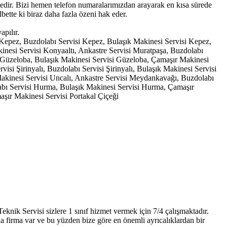
ktedir. Bizi hemen telefon numaralarımızdan arayarak en kısa sürede
bette ki biraz daha fazla özeni hak eder.
pılır.
i Kepez, Buzdolabı Servisi Kepez, Bulaşık Makinesi Servisi Kepez,
inesi Servisi Konyaaltı, Ankastre Servisi Muratpaşa, Buzdolabı
i Güzeloba, Bulaşık Makinesi Servisi Güzeloba, Çamaşır Makinesi
isi Şirinyalı, Buzdolabı Servisi Şirinyalı, Bulaşık Makinesi Servisi
 Makinesi Servisi Uncalı, Ankastre Servisi Meydankavağı, Buzdolabı
bı Servisi Hurma, Bulaşık Makinesi Servisi Hurma, Çamaşır
aşır Makinesi Servisi Portakal Çiçeği
nik Servisi sizlere 1 sınıf hizmet vermek için 7/4 çalışmaktadır.
ıda firma var ve bu yüzden bize göre en önemli ayrıcalıklardan bir