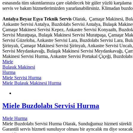
esnasında tüm sıkıntılarınıza çare olabilecek bir güler yüzlü karşılam
servis ve bakım hizmetlerimizden yararlanabilirsiniz. Klimadan buzdola
Antalya Beyaz Eşya Teknik Servis
Olarak, Çamaşır Makinesi, Bulaş
Ankastre Servisi Antalya, Buzdolabı Servisi Antalya, Bulaşık Makine
Çamaşır Makinesi Servisi Kepez, Ankastre Servisi Konyaaltı, Buzdola
Servisi Muratpaşa, Bulaşık Makinesi Servisi Muratpaşa, Çamaşır Mak
Servisi Güzeloba, Ankastre Servisi Lara, Buzdolabı Servisi Lara, Bula
Şirinyalı, Çamaşır Makinesi Servisi Şirinyalı, Ankastre Servisi Unca
Servisi Meydankavağı, Bulaşık Makinesi Servisi Meydankavağı, Çama
Makinesi Servisi Hurma, Ankastre Servisi Portakal Çiçeği, Buzdolabı 
Miele
Bulaşık Makinesi
Hurma
Miele Servisi Hurma
Miele Bulaşık Makinesi Hurma
Miele Buzdolabı Servisi Hurma
Miele Hurma
Miele Buzdolabı Servisi Hurma Olarak, Sunduğumuz hizmeti sürekli geli
Garantili servis hizmeti sunuluyor olması bir ayrıcalık mı diye soracak