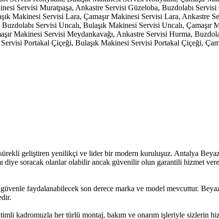
inesi Servisi Muratpaşa, Ankastre Servisi Güzeloba, Buzdolabı Servis
şık Makinesi Servisi Lara, Çamaşır Makinesi Servisi Lara, Ankastre Serv
lı, Buzdolabı Servisi Uncalı, Bulaşık Makinesi Servisi Uncalı, Çamaşır
şır Makinesi Servisi Meydankavağı, Ankastre Servisi Hurma, Buzdola
Servisi Portakal Çiçeği, Bulaşık Makinesi Servisi Portakal Çiçeği, Çam
kli geliştiren yenilikçi ve lider bir modern kuruluşuz. Antalya Beyaz 
mı diye soracak olanlar olabilir ancak güvenilir olun garantili hizmet v
üvenle faydalanabilecek son derece marka ve model mevcuttur. Beyaz E
dir.
itimli kadromuzla her türlü montaj, bakım ve onarım işleriyle sizlerin