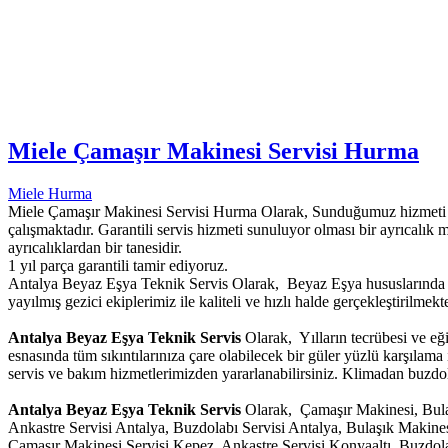
Miele Çamaşır Makinesi Servisi Hurma
Miele Hurma
Miele Çamaşır Makinesi Servisi Hurma Olarak, Sunduğumuz hizmeti süre
çalışmaktadır. Garantili servis hizmeti sunuluyor olması bir ayrıcalık 
ayrıcalıklardan bir tanesidir.
1 yıl parça garantili tamir ediyoruz.
Antalya Beyaz Eşya Teknik Servis Olarak, Beyaz Eşya hususlarında g
yayılmış gezici ekiplerimiz ile kaliteli ve hızlı halde gerçekleştirilmekte
Antalya Beyaz Eşya Teknik Servis
Olarak, Yılların tecrübesi ve eğ
esnasında tüm sıkıntılarınıza çare olabilecek bir güler yüzlü karşılam
servis ve bakım hizmetlerimizden yararlanabilirsiniz. Klimadan buzdola
Antalya Beyaz Eşya Teknik Servis
Olarak, Çamaşır Makinesi, Bulaş
Ankastre Servisi Antalya, Buzdolabı Servisi Antalya, Bulaşık Makine
Çamaşır Makinesi Servisi Kepez, Ankastre Servisi Konyaaltı, Buzdola