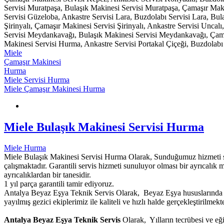
Servisi Muratpaşa, Bulaşık Makinesi Servisi Muratpaşa, Çamaşır Mak
Servisi Güzeloba, Ankastre Servisi Lara, Buzdolabı Servisi Lara, Bula
Şirinyalı, Çamaşır Makinesi Servisi Şirinyalı, Ankastre Servisi Unca
Servisi Meydankavağı, Bulaşık Makinesi Servisi Meydankavağı, Çama
Makinesi Servisi Hurma, Ankastre Servisi Portakal Çiçeği, Buzdolabı 
Miele
Çamaşır Makinesi
Hurma
Miele Servisi Hurma
Miele Çamaşır Makinesi Hurma
Miele Bulaşık Makinesi Servisi Hurma
Miele Hurma
Miele Bulaşık Makinesi Servisi Hurma Olarak, Sunduğumuz hizmeti süre
çalışmaktadır. Garantili servis hizmeti sunuluyor olması bir ayrıcalık 
ayrıcalıklardan bir tanesidir.
1 yıl parça garantili tamir ediyoruz.
Antalya Beyaz Eşya Teknik Servis Olarak, Beyaz Eşya hususlarında g
yayılmış gezici ekiplerimiz ile kaliteli ve hızlı halde gerçekleştirilmekte
Antalya Beyaz Eşya Teknik Servis
Olarak, Yılların tecrübesi ve eğ