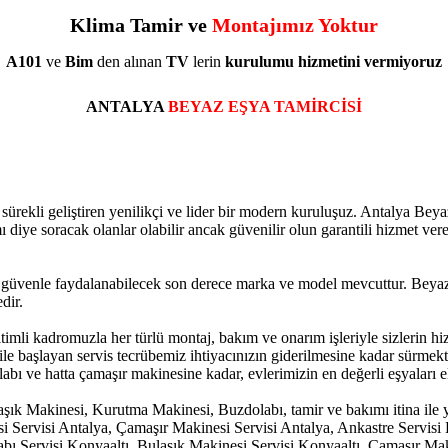
Klima Tamir ve
Montajımız Yoktur
A101
ve
Bim
den alınan
TV
lerin
kurulumu
hizmetini
vermiyoruz
ANTALYA
BEYAZ EŞYA TAMİRCİSİ
kli geliştiren yenilikçi ve lider bir modern kuruluşuz. Antalya Beyaz 
mı diye soracak olanlar olabilir ancak güvenilir olun garantili hizmet v
üvenle faydalanabilecek son derece marka ve model mevcuttur. Beyaz E
dir.
itimli kadromuzla her türlü montaj, bakım ve onarım işleriyle sizlerin
a ile başlayan servis tecrübemiz ihtiyacınızın giderilmesine kadar sürme
bı ve hatta çamaşır makinesine kadar, evlerimizin en değerli eşyaları el
ık Makinesi, Kurutma Makinesi, Buzdolabı, tamir ve bakımı itina ile ya
si Servisi Antalya, Çamaşır Makinesi Servisi Antalya, Ankastre Servis
bı Servisi Konyaaltı, Bulaşık Makinesi Servisi Konyaaltı, Çamaşır Mak