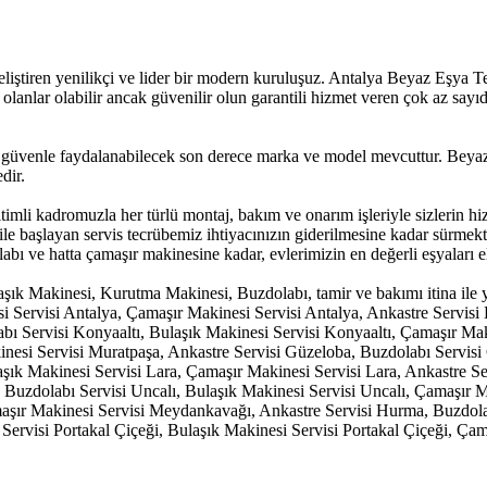
tiren yenilikçi ve lider bir modern kuruluşuz. Antalya Beyaz Eşya Tekn
 olanlar olabilir ancak güvenilir olun garantili hizmet veren çok az say
üvenle faydalanabilecek son derece marka ve model mevcuttur. Beyaz E
dir.
itimli kadromuzla her türlü montaj, bakım ve onarım işleriyle sizlerin
a ile başlayan servis tecrübemiz ihtiyacınızın giderilmesine kadar sürme
bı ve hatta çamaşır makinesine kadar, evlerimizin en değerli eşyaları el
ık Makinesi, Kurutma Makinesi, Buzdolabı, tamir ve bakımı itina ile ya
si Servisi Antalya, Çamaşır Makinesi Servisi Antalya, Ankastre Servis
bı Servisi Konyaaltı, Bulaşık Makinesi Servisi Konyaaltı, Çamaşır Mak
inesi Servisi Muratpaşa, Ankastre Servisi Güzeloba, Buzdolabı Servis
şık Makinesi Servisi Lara, Çamaşır Makinesi Servisi Lara, Ankastre Serv
lı, Buzdolabı Servisi Uncalı, Bulaşık Makinesi Servisi Uncalı, Çamaşır
şır Makinesi Servisi Meydankavağı, Ankastre Servisi Hurma, Buzdola
Servisi Portakal Çiçeği, Bulaşık Makinesi Servisi Portakal Çiçeği, Çam