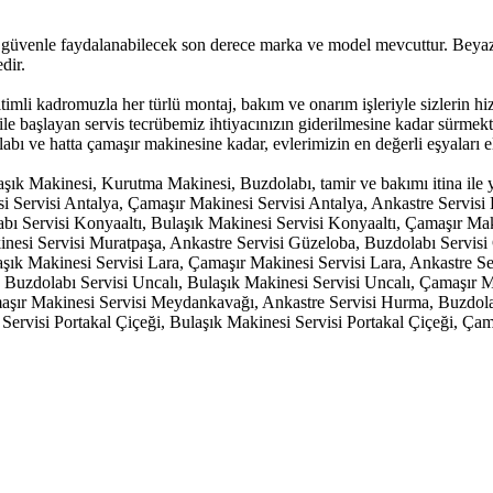
üvenle faydalanabilecek son derece marka ve model mevcuttur. Beyaz E
dir.
itimli kadromuzla her türlü montaj, bakım ve onarım işleriyle sizlerin
a ile başlayan servis tecrübemiz ihtiyacınızın giderilmesine kadar sürme
bı ve hatta çamaşır makinesine kadar, evlerimizin en değerli eşyaları el
ık Makinesi, Kurutma Makinesi, Buzdolabı, tamir ve bakımı itina ile ya
si Servisi Antalya, Çamaşır Makinesi Servisi Antalya, Ankastre Servis
bı Servisi Konyaaltı, Bulaşık Makinesi Servisi Konyaaltı, Çamaşır Mak
inesi Servisi Muratpaşa, Ankastre Servisi Güzeloba, Buzdolabı Servis
şık Makinesi Servisi Lara, Çamaşır Makinesi Servisi Lara, Ankastre Serv
lı, Buzdolabı Servisi Uncalı, Bulaşık Makinesi Servisi Uncalı, Çamaşır
şır Makinesi Servisi Meydankavağı, Ankastre Servisi Hurma, Buzdola
Servisi Portakal Çiçeği, Bulaşık Makinesi Servisi Portakal Çiçeği, Çam