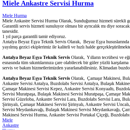
Miele Ankastre Servisi Hurma
Miele Hurma
Miele Ankastre Servisi Hurma Olarak, Sunduğumuz hizmeti sürekli geliş
Garantili servis hizmeti sunuluyor olması bir ayrıcalık mı diye soracak
tanesidir.
1 yıl parça garantili tamir ediyoruz.
Antalya Beyaz Eşya Teknik Servis Olarak, Beyaz Eşya hususlarında g
yayılmış gezici ekiplerimiz ile kaliteli ve hızlı halde gerçekleştirilmekte
Antalya Beyaz Eşya Teknik Servis
Olarak, Yılların tecrübesi ve eğ
esnasında tüm sıkıntılarınıza çare olabilecek bir güler yüzlü karşılam
servis ve bakım hizmetlerimizden yararlanabilirsiniz. Klimadan buzdola
Antalya Beyaz Eşya Teknik Servis
Olarak, Çamaşır Makinesi, Bulaş
Ankastre Servisi Antalya, Buzdolabı Servisi Antalya, Bulaşık Makine
Çamaşır Makinesi Servisi Kepez, Ankastre Servisi Konyaaltı, Buzdola
Servisi Muratpaşa, Bulaşık Makinesi Servisi Muratpaşa, Çamaşır Mak
Servisi Güzeloba, Ankastre Servisi Lara, Buzdolabı Servisi Lara, Bula
Şirinyalı, Çamaşır Makinesi Servisi Şirinyalı, Ankastre Servisi Unca
Servisi Meydankavağı, Bulaşık Makinesi Servisi Meydankavağı, Çama
Makinesi Servisi Hurma, Ankastre Servisi Portakal Çiçeği, Buzdolabı 
Miele
Ankastre