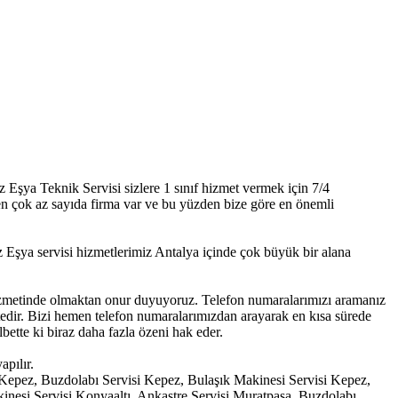
Eşya Teknik Servisi sizlere 1 sınıf hizmet vermek için 7/4
eren çok az sayıda firma var ve bu yüzden bize göre en önemli
şya servisi hizmetlerimiz Antalya içinde çok büyük bir alana
 hizmetinde olmaktan onur duyuyoruz. Telefon numaralarımızı aramanız
ktedir. Bizi hemen telefon numaralarımızdan arayarak en kısa sürede
bette ki biraz daha fazla özeni hak eder.
pılır.
i Kepez, Buzdolabı Servisi Kepez, Bulaşık Makinesi Servisi Kepez,
inesi Servisi Konyaaltı, Ankastre Servisi Muratpaşa, Buzdolabı