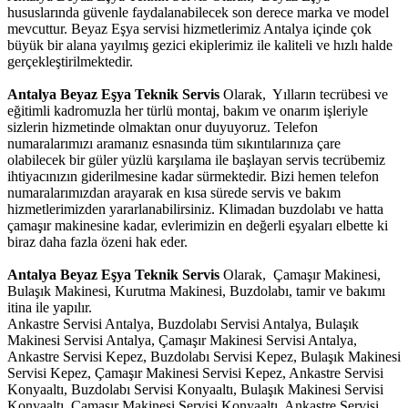
hususlarında güvenle faydalanabilecek son derece marka ve model
mevcuttur. Beyaz Eşya servisi hizmetlerimiz Antalya içinde çok
büyük bir alana yayılmış gezici ekiplerimiz ile kaliteli ve hızlı halde
gerçekleştirilmektedir.
Antalya Beyaz Eşya Teknik Servis
Olarak, Yılların tecrübesi ve
eğitimli kadromuzla her türlü montaj, bakım ve onarım işleriyle
sizlerin hizmetinde olmaktan onur duyuyoruz. Telefon
numaralarımızı aramanız esnasında tüm sıkıntılarınıza çare
olabilecek bir güler yüzlü karşılama ile başlayan servis tecrübemiz
ihtiyacınızın giderilmesine kadar sürmektedir. Bizi hemen telefon
numaralarımızdan arayarak en kısa sürede servis ve bakım
hizmetlerimizden yararlanabilirsiniz. Klimadan buzdolabı ve hatta
çamaşır makinesine kadar, evlerimizin en değerli eşyaları elbette ki
biraz daha fazla özeni hak eder.
Antalya Beyaz Eşya Teknik Servis
Olarak, Çamaşır Makinesi,
Bulaşık Makinesi, Kurutma Makinesi, Buzdolabı, tamir ve bakımı
itina ile yapılır.
Ankastre Servisi Antalya, Buzdolabı Servisi Antalya, Bulaşık
Makinesi Servisi Antalya, Çamaşır Makinesi Servisi Antalya,
Ankastre Servisi Kepez, Buzdolabı Servisi Kepez, Bulaşık Makinesi
Servisi Kepez, Çamaşır Makinesi Servisi Kepez, Ankastre Servisi
Konyaaltı, Buzdolabı Servisi Konyaaltı, Bulaşık Makinesi Servisi
Konyaaltı, Çamaşır Makinesi Servisi Konyaaltı, Ankastre Servisi