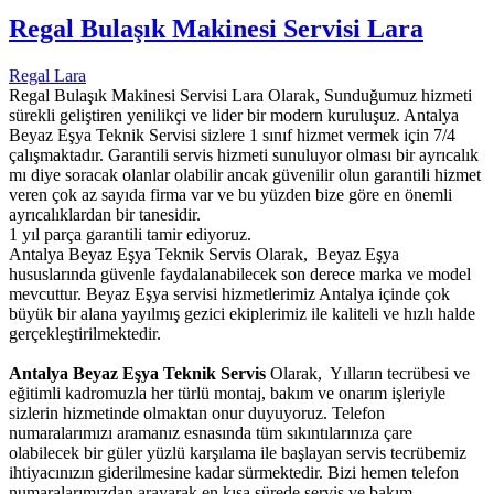
Regal Bulaşık Makinesi Servisi Lara
Regal Lara
Regal Bulaşık Makinesi Servisi Lara Olarak, Sunduğumuz hizmeti
sürekli geliştiren yenilikçi ve lider bir modern kuruluşuz. Antalya
Beyaz Eşya Teknik Servisi sizlere 1 sınıf hizmet vermek için 7/4
çalışmaktadır. Garantili servis hizmeti sunuluyor olması bir ayrıcalık
mı diye soracak olanlar olabilir ancak güvenilir olun garantili hizmet
veren çok az sayıda firma var ve bu yüzden bize göre en önemli
ayrıcalıklardan bir tanesidir.
1 yıl parça garantili tamir ediyoruz.
Antalya Beyaz Eşya Teknik Servis Olarak, Beyaz Eşya
hususlarında güvenle faydalanabilecek son derece marka ve model
mevcuttur. Beyaz Eşya servisi hizmetlerimiz Antalya içinde çok
büyük bir alana yayılmış gezici ekiplerimiz ile kaliteli ve hızlı halde
gerçekleştirilmektedir.
Antalya Beyaz Eşya Teknik Servis
Olarak, Yılların tecrübesi ve
eğitimli kadromuzla her türlü montaj, bakım ve onarım işleriyle
sizlerin hizmetinde olmaktan onur duyuyoruz. Telefon
numaralarımızı aramanız esnasında tüm sıkıntılarınıza çare
olabilecek bir güler yüzlü karşılama ile başlayan servis tecrübemiz
ihtiyacınızın giderilmesine kadar sürmektedir. Bizi hemen telefon
numaralarımızdan arayarak en kısa sürede servis ve bakım