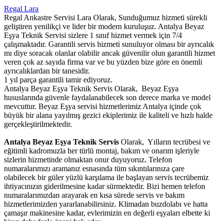
Regal Lara
Regal Ankastre Servisi Lara Olarak, Sunduğumuz hizmeti sürekli
geliştiren yenilikçi ve lider bir modern kuruluşuz. Antalya Beyaz
Eşya Teknik Servisi sizlere 1 sınıf hizmet vermek için 7/4
çalışmaktadır. Garantili servis hizmeti sunuluyor olması bir ayrıcalık
mı diye soracak olanlar olabilir ancak güvenilir olun garantili hizmet
veren çok az sayıda firma var ve bu yüzden bize göre en önemli
ayrıcalıklardan bir tanesidir.
1 yıl parça garantili tamir ediyoruz.
Antalya Beyaz Eşya Teknik Servis Olarak, Beyaz Eşya
hususlarında güvenle faydalanabilecek son derece marka ve model
mevcuttur. Beyaz Eşya servisi hizmetlerimiz Antalya içinde çok
büyük bir alana yayılmış gezici ekiplerimiz ile kaliteli ve hızlı halde
gerçekleştirilmektedir.
Antalya Beyaz Eşya Teknik Servis
Olarak, Yılların tecrübesi ve
eğitimli kadromuzla her türlü montaj, bakım ve onarım işleriyle
sizlerin hizmetinde olmaktan onur duyuyoruz. Telefon
numaralarımızı aramanız esnasında tüm sıkıntılarınıza çare
olabilecek bir güler yüzlü karşılama ile başlayan servis tecrübemiz
ihtiyacınızın giderilmesine kadar sürmektedir. Bizi hemen telefon
numaralarımızdan arayarak en kısa sürede servis ve bakım
hizmetlerimizden yararlanabilirsiniz. Klimadan buzdolabı ve hatta
çamaşır makinesine kadar, evlerimizin en değerli eşyaları elbette ki