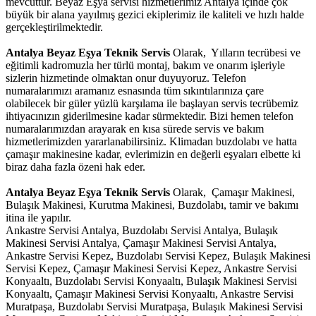
mevcuttur. Beyaz Eşya servisi hizmetlerimiz Antalya içinde çok
büyük bir alana yayılmış gezici ekiplerimiz ile kaliteli ve hızlı halde
gerçekleştirilmektedir.
Antalya Beyaz Eşya Teknik Servis
Olarak, Yılların tecrübesi ve
eğitimli kadromuzla her türlü montaj, bakım ve onarım işleriyle
sizlerin hizmetinde olmaktan onur duyuyoruz. Telefon
numaralarımızı aramanız esnasında tüm sıkıntılarınıza çare
olabilecek bir güler yüzlü karşılama ile başlayan servis tecrübemiz
ihtiyacınızın giderilmesine kadar sürmektedir. Bizi hemen telefon
numaralarımızdan arayarak en kısa sürede servis ve bakım
hizmetlerimizden yararlanabilirsiniz. Klimadan buzdolabı ve hatta
çamaşır makinesine kadar, evlerimizin en değerli eşyaları elbette ki
biraz daha fazla özeni hak eder.
Antalya Beyaz Eşya Teknik Servis
Olarak, Çamaşır Makinesi,
Bulaşık Makinesi, Kurutma Makinesi, Buzdolabı, tamir ve bakımı
itina ile yapılır.
Ankastre Servisi Antalya, Buzdolabı Servisi Antalya, Bulaşık
Makinesi Servisi Antalya, Çamaşır Makinesi Servisi Antalya,
Ankastre Servisi Kepez, Buzdolabı Servisi Kepez, Bulaşık Makinesi
Servisi Kepez, Çamaşır Makinesi Servisi Kepez, Ankastre Servisi
Konyaaltı, Buzdolabı Servisi Konyaaltı, Bulaşık Makinesi Servisi
Konyaaltı, Çamaşır Makinesi Servisi Konyaaltı, Ankastre Servisi
Muratpaşa, Buzdolabı Servisi Muratpaşa, Bulaşık Makinesi Servisi